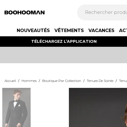
NOUVEAUTÉS
VÊTEMENTS
VACANCES
AC
TÉLÉCHARGEZ L’APPLICATION
Accueil
/
Hommes
/
Boutique Par Collection
/
Tenues De Soirée
/
Tenu