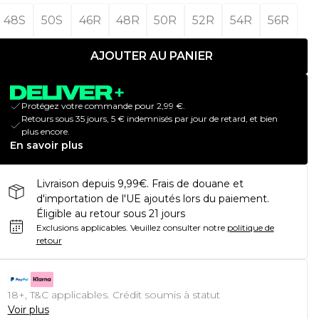
48S
50S
46R
48R
50R
52R
54R
56R
AJOUTER AU PANIER
Protégez votre commande pour 2,99 €.
Retours sous 35 jours, 5 € indemnisés par jour de retard, et bien
plus encore.
En savoir plus
Livraison depuis 9,99€. Frais de douane et
d'importation de l'UE ajoutés lors du paiement.
Éligible au retour sous 21 jours
Exclusions applicables.
Veuillez consulter notre
politique de
retour
18+, T&C applicables. Crédit soumis à statut
Voir plus