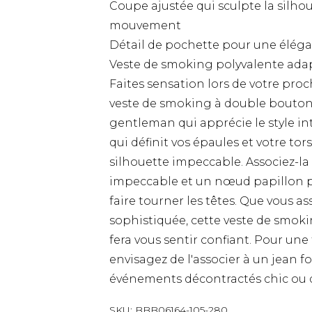
Coupe ajustée qui sculpte la silho
mouvement
Détail de pochette pour une élég
Veste de smoking polyvalente adap
Faites sensation lors de votre pro
veste de smoking à double boutonn
gentleman qui apprécie le style in
qui définit vos épaules et votre tor
silhouette impeccable. Associez-l
impeccable et un nœud papillon 
faire tourner les têtes. Que vous a
sophistiquée, cette veste de smok
fera vous sentir confiant. Pour u
envisagez de l'associer à un jean 
événements décontractés chic ou d
SKU:
BBB06164-105-280