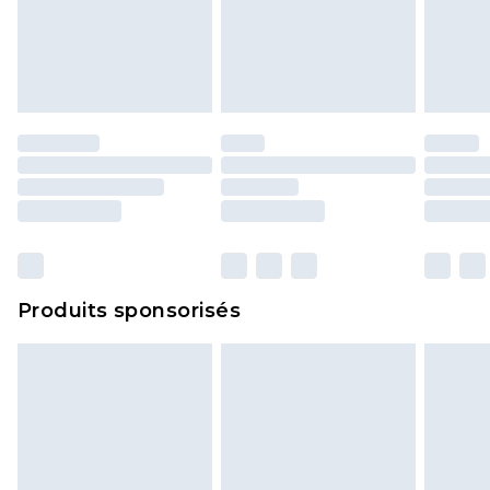
endommagé.
Les chaussures et/ou vêtements doivent être non
portés, non lavés et porter leurs étiquettes
d'origine. Les chaussures doivent également être
essayées en intérieur. Les articles pour la maison,
y compris le linge de lit, les matelas, les
surmatelas et les oreillers, doivent être inutilisés
et dans leur emballage d'origine non ouvert. Ceci
n'affecte pas vos droits statutaires.
Cliquez
ici
pour consulter l'intégralité de notre
Produits sponsorisés
politique de retour.