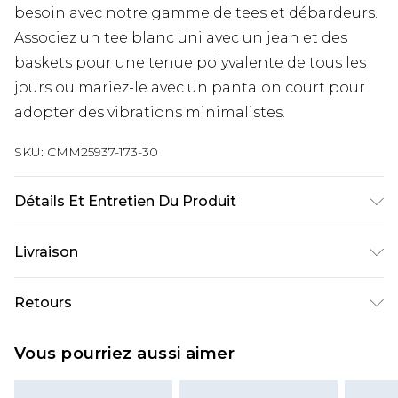
besoin avec notre gamme de tees et débardeurs.
Associez un tee blanc uni avec un jean et des
baskets pour une tenue polyvalente de tous les
jours ou mariez-le avec un pantalon court pour
adopter des vibrations minimalistes.
SKU:
CMM25937-173-30
Détails Et Entretien Du Produit
100% Coton. Le mannequin mesure 1m85 et porte
Livraison
une taille UK M/32
Livraison standard France
€9.99
Retours
Jusqu’à 6 jours ouvrables
Un problème survient ? Vous disposez de 21 jours
Livraison expresse France
€18.99
Vous pourriez aussi aimer
à compter de la réception pour nous retourner
Jusqu’à 3 jours ouvrables
un article.