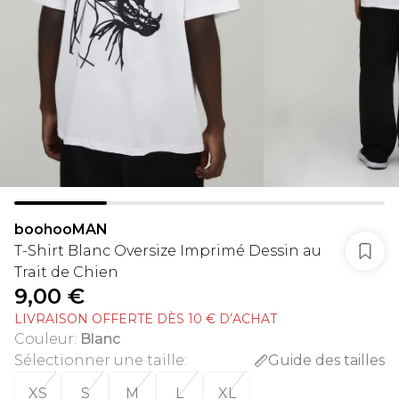
boohooMAN
T-Shirt Blanc Oversize Imprimé Dessin au
Trait de Chien
9,00 €
LIVRAISON OFFERTE DÈS 10 € D’ACHAT
Couleur
:
Blanc
Sélectionner une taille
:
Guide des tailles
XS
S
M
L
XL