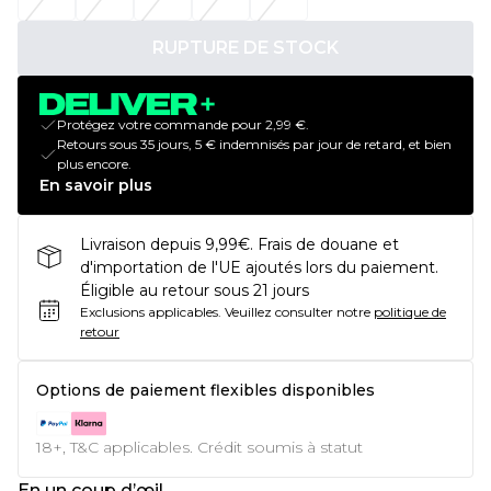
RUPTURE DE STOCK
Protégez votre commande pour 2,99 €.
Retours sous 35 jours, 5 € indemnisés par jour de retard, et bien
plus encore.
En savoir plus
Livraison depuis 9,99€. Frais de douane et
d'importation de l'UE ajoutés lors du paiement.
Éligible au retour sous 21 jours
Exclusions applicables.
Veuillez consulter notre
politique de
retour
Options de paiement flexibles disponibles
18+, T&C applicables. Crédit soumis à statut
En un coup d’œil