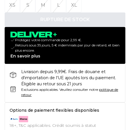
XS
S
M
L
XL
RUPTURE DE STOCK
Protégez votre commande pour 2,99 €.
Retours sous 35 jours, 5 € indemnisés par jour de retard, et bien
plus encore.
En savoir plus
Livraison depuis 9,99€. Frais de douane et
d'importation de l'UE ajoutés lors du paiement.
Éligible au retour sous 21 jours
Exclusions applicables.
Veuillez consulter notre
politique de
retour
Options de paiement flexibles disponibles
18+, T&C applicables. Crédit soumis à statut