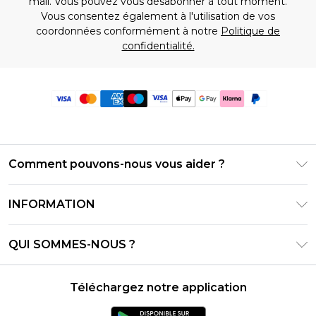
mail. Vous pouvez vous désabonner à tout moment.
Vous consentez également à l'utilisation de vos
coordonnées conformément à notre
Politique de
confidentialité.
Comment pouvons-nous vous aider ?
Foire Aux Questions
INFORMATION
Contactez-nous
Conditions générales – Mise à jour juin 2026
Suivre et retourner ma commande
QUI SOMMES-NOUS ?
Conditions d'utilisation
Options de livraison
Relations avec les investisseurs
Solde de la carte cadeau
Politique de retours – Mise à jour mai 2026
Téléchargez notre application
Déclaration sur l'esclavage moderne
Klarna
Guide des tailles