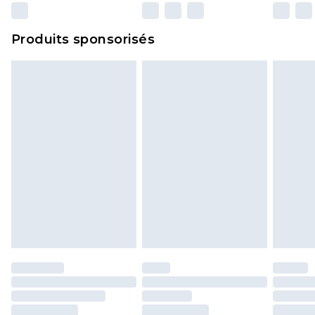
n'affecte pas vos droits statutaires.
Cliquez
ici
pour consulter l'intégralité de notre
Produits sponsorisés
politique de retour.