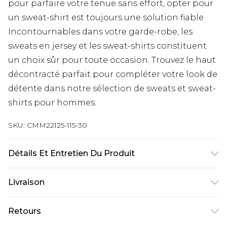
pour parfaire votre tenue sans effort, opter pour
un sweat-shirt est toujours une solution fiable.
Incontournables dans votre garde-robe, les
sweats en jersey et les sweat-shirts constituent
un choix sûr pour toute occasion. Trouvez le haut
décontracté parfait pour compléter votre look de
détente dans notre sélection de sweats et sweat-
shirts pour hommes.
SKU:
CMM22125-115-30
Détails Et Entretien Du Produit
60 % coton, 40 % polyester. Le modèle mesure 6'1
Livraison
et porte la taille UK M/32
Livraison standard France
€9.99
Retours
Jusqu’à 6 jours ouvrables