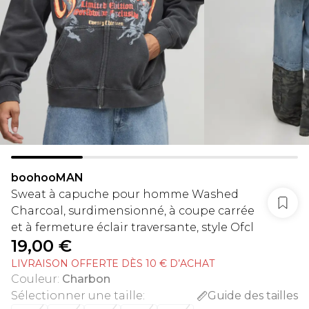
boohooMAN
Sweat à capuche pour homme Washed
Charcoal, surdimensionné, à coupe carrée
et à fermeture éclair traversante, style Ofcl
19,00 €
LIVRAISON OFFERTE DÈS 10 € D’ACHAT
Couleur
:
Charbon
Sélectionner une taille
:
Guide des tailles