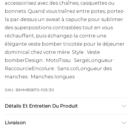
accessoirisez avec des chaînes, casquettes ou
bonnets. Quand vous traînez entre potes, portez-
la par-dessus un sweat à capuche pour sublimer
des superpositions contrastées tout en vous
réchauffant, puis échangez-la contre une
élégante veste bomber tricotée pour le déjeuner
dominical chez votre mère. Style : Veste
bomberDesign : MotoTissu : SergéLongueur :
RaccourcieEncolure : Sans colLongueur des
manches : Manches longues
SKU:
BMM85670-105-30
Détails Et Entretien Du Produit
100 % Coton. Le modèle mesure 6'1 et porte la
Livraison
taille M.