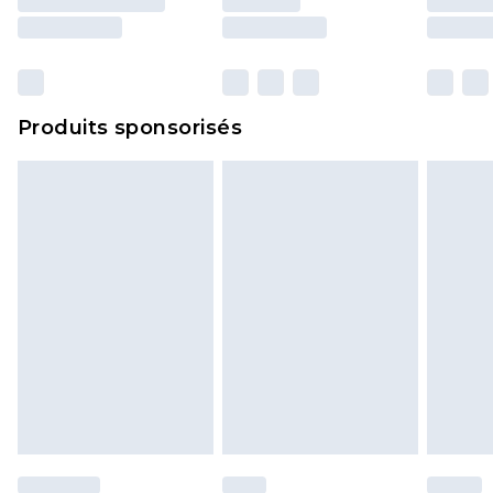
surmatelas et les oreillers, doivent être inutilisés
et dans leur emballage d'origine non ouvert. Ceci
n'affecte pas vos droits statutaires.
Cliquez
ici
pour consulter l'intégralité de notre
Produits sponsorisés
politique de retour.