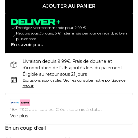
AJOUTER AU PANIER
Protégez votre commande pour 2,99 €.
Retours sous 35 jours, 5 € indemnisés par jour de retard, et bien
plus encore.
En savoir plus
Livraison depuis 9,99€. Frais de douane et
d'importation de l'UE ajoutés lors du paiement.
Éligible au retour sous 21 jours
Exclusions applicables.
Veuillez consulter notre
politique de
retour
18+, T&C applicables. Crédit soumis à statut
Voir plus
En un coup d’œil