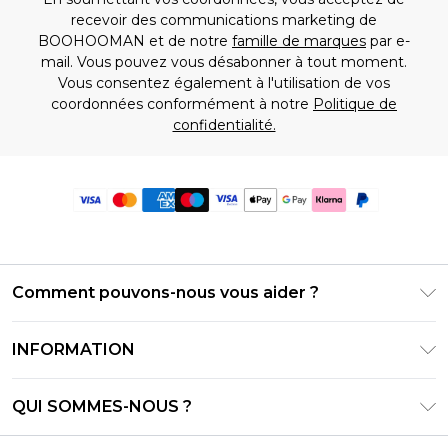
recevoir des communications marketing de
BOOHOOMAN et de notre
famille de marques
par e-
mail. Vous pouvez vous désabonner à tout moment.
Vous consentez également à l'utilisation de vos
coordonnées conformément à notre
Politique de
confidentialité.
Comment pouvons-nous vous aider ?
Foire Aux Questions
INFORMATION
Contactez-nous
Conditions générales – Mise à jour juin 2026
Suivre et retourner ma commande
QUI SOMMES-NOUS ?
Conditions d'utilisation
Options de livraison