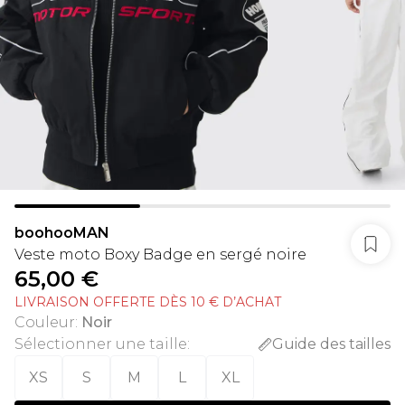
boohooMAN
Veste moto Boxy Badge en sergé noire
65,00 €
LIVRAISON OFFERTE DÈS 10 € D’ACHAT
Couleur
:
Noir
Sélectionner une taille
:
Guide des tailles
XS
S
M
L
XL