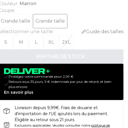
Couleur
:
Marron
Coupe
:
Grande taille
Grande taille
Sélectionner une taille
:
Guide des tailles
S
M
L
XL
2XL
RUPTURE DE STOCK
Protégez votre commande pour 2,99 €.
Retours sous 35 jours, 5 € indemnisés par jour de retard, et bien
plus encore.
En savoir plus
Livraison depuis 9,99€. Frais de douane et
d'importation de l'UE ajoutés lors du paiement.
Éligible au retour sous 21 jours
Exclusions applicables.
Veuillez consulter notre
politique de