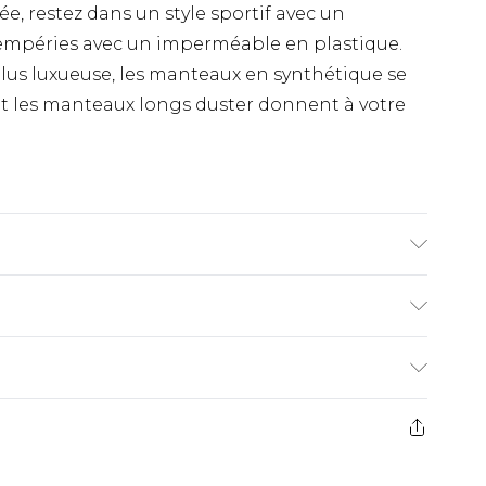
e, restez dans un style sportif avec un
empéries avec un imperméable en plastique.
lus luxueuse, les manteaux en synthétique se
et les manteaux longs duster donnent à votre
m93 et porte une taille UK L/34
€9.99
ez de 21 jours à compter de la réception pour
€18.99
s pas rembourser les masques tendance, les