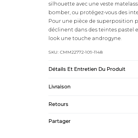
silhouette avec une veste matelassé
bomber, ou protégez-vous des int
Pour une pièce de superposition p
déclinent dans des teintes pastel 
look une touche androgyne.
SKU:
CMM22772-109-1148
Détails Et Entretien Du Produit
100% coton. Le mannequin mesure 1
Livraison
Livraison standard France
Retours
Jusqu’à 6 jours ouvrables
Un problème survient ? Vous dispos
Partager
Livraison expresse France
nous retourner un article.
Jusqu’à 3 jours ouvrables
Veuillez noter que nous ne pouvon