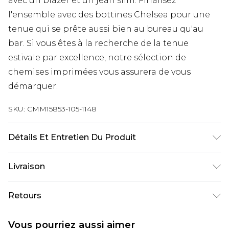
avec un blazer et un jean slim. Finalisez
l'ensemble avec des bottines Chelsea pour une
tenue qui se prête aussi bien au bureau qu'au
bar. Si vous êtes à la recherche de la tenue
estivale par excellence, notre sélection de
chemises imprimées vous assurera de vous
démarquer.
SKU:
CMM15853-105-1148
Détails Et Entretien Du Produit
100 % polyester. Le modèle mesure 1,93 m et porte
Livraison
la taille UK L/34
Livraison standard France
€9.99
Retours
Jusqu’à 6 jours ouvrables
Un problème survient ? Vous disposez de 21 jours
Livraison expresse France
€18.99
Vous pourriez aussi aimer