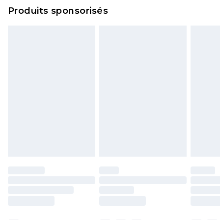
Cliquez
ici
pour consulter l'intégralité de notre
Produits sponsorisés
politique de retour.