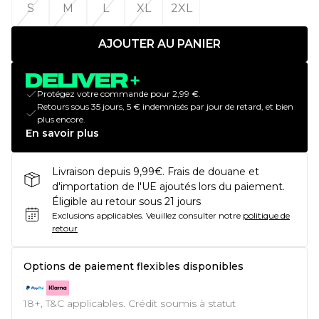
S
M
L
XL
2XL
AJOUTER AU PANIER
Protégez votre commande pour 2,99 €.
Retours sous 35 jours, 5 € indemnisés par jour de retard, et bien
plus encore.
En savoir plus
Livraison depuis 9,99€. Frais de douane et
d'importation de l'UE ajoutés lors du paiement.
Éligible au retour sous 21 jours
Exclusions applicables.
Veuillez consulter notre
politique de
retour
Options de paiement flexibles disponibles
18+, T&C applicables. Crédit soumis à statut