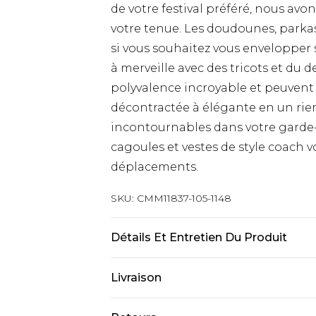
de votre festival préféré, nous avo
votre tenue. Les doudounes, parkas
si vous souhaitez vous envelopper 
à merveille avec des tricots et du
polyvalence incroyable et peuvent
décontractée à élégante en un rie
incontournables dans votre garde-
cagoules et vestes de style coach v
déplacements.
SKU:
CMM11837-105-1148
Détails Et Entretien Du Produit
100% Polyester. Le modèle mesure 6'
Livraison
Livraison standard France