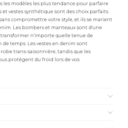
ns les modèles les plus tendance pour parfaire
 et vestes synthétique sont des choix parfaits
sans compromettre votre style, et ils se marient
 denim. Les bombers et manteaux sont d'une
 transformer n'importe quelle tenue de
n de temps. Les vestes en denim sont
robe trans-saisonnière, tandis que les
ous protègent du froid lors de vos
4 et porte la taille L/34 (UK)
€9.99