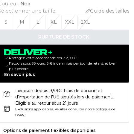
Couleur
:
Noir
Sélectionner une taille
:
Guide des tailles
S
M
L
XL
XXL
2XL
RUPTURE DE STOCK
Protégez votre commande pour 2,99 €.
Retours sous 35 jours, 5 € indemnisés par jour de retard, et bien
plus encore.
En savoir plus
Livraison depuis 9,99€. Frais de douane et
d'importation de l'UE ajoutés lors du paiement.
Éligible au retour sous 21 jours
Exclusions applicables.
Veuillez consulter notre
politique de
retour
Options de paiement flexibles disponibles