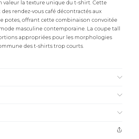
valeur la texture unique du t-shirt. Cette
t des rendez-vous café décontractés aux
 potes, offrant cette combinaison convoitée
 la mode masculine contemporaine. La coupe tall
ortions appropriées pour les morphologies
commune des t-shirts trop courts.
m93 et porte une taille L/34 UK
€9.99
ez de 21 jours à compter de la réception pour
€18.99