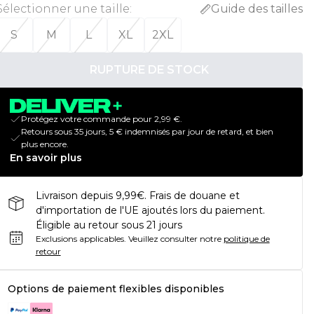
Sélectionner une taille
:
Guide des tailles
S
M
L
XL
2XL
RUPTURE DE STOCK
Protégez votre commande pour 2,99 €.
Retours sous 35 jours, 5 € indemnisés par jour de retard, et bien
plus encore.
En savoir plus
Livraison depuis 9,99€. Frais de douane et
d'importation de l'UE ajoutés lors du paiement.
Éligible au retour sous 21 jours
Exclusions applicables.
Veuillez consulter notre
politique de
retour
Options de paiement flexibles disponibles