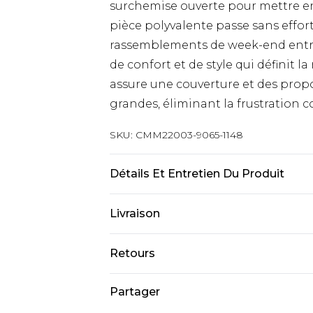
surchemise ouverte pour mettre en 
pièce polyvalente passe sans effor
rassemblements de week-end entre
de confort et de style qui définit
assure une couverture et des prop
grandes, éliminant la frustration 
SKU:
CMM22003-9065-1148
Détails Et Entretien Du Produit
100% Coton. Le mannequin mesure 1
Livraison
Livraison standard France
Retours
Jusqu’à 6 jours ouvrables
Un problème survient ? Vous dispos
Partager
Livraison expresse France
nous retourner un article.
Jusqu’à 3 jours ouvrables