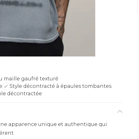
u maille gaufré texturé
e
Style décontracté à épaules tombantes
ble décontractée
ée une apparence unique et authentique qui
férent