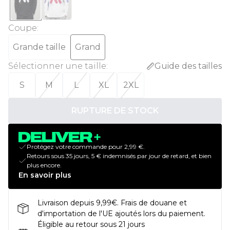
Coupe
:
Grande taille
Grand
Sélectionner une taille
:
Guide des tailles
S
M
L
XL
2XL
RUPTURE DE STOCK
Protégez votre commande pour 2,99 €.
Retours sous 35 jours, 5 € indemnisés par jour de retard, et bien
plus encore.
En savoir plus
Livraison depuis 9,99€. Frais de douane et
d'importation de l'UE ajoutés lors du paiement.
Éligible au retour sous 21 jours