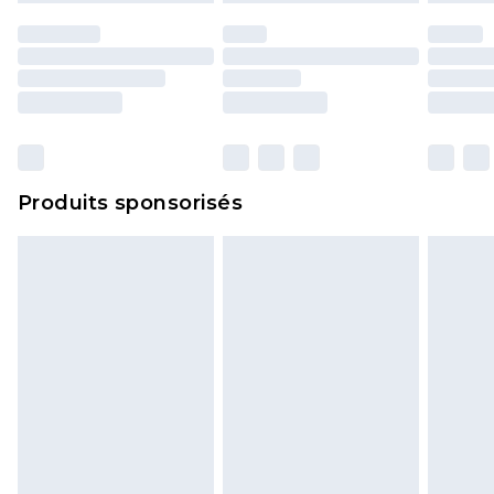
essayées en intérieur. Les articles pour la maison,
y compris le linge de lit, les matelas, les
surmatelas et les oreillers, doivent être inutilisés
et dans leur emballage d'origine non ouvert. Ceci
n'affecte pas vos droits statutaires.
Cliquez
ici
pour consulter l'intégralité de notre
Produits sponsorisés
politique de retour.