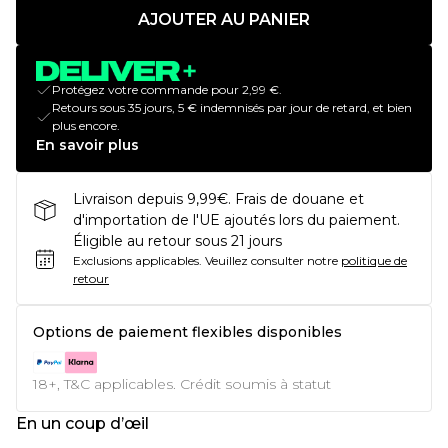
AJOUTER AU PANIER
Protégez votre commande pour 2,99 €.
Retours sous 35 jours, 5 € indemnisés par jour de retard, et bien
plus encore.
En savoir plus
Livraison depuis 9,99€. Frais de douane et
d'importation de l'UE ajoutés lors du paiement.
Éligible au retour sous 21 jours
Exclusions applicables.
Veuillez consulter notre
politique de
retour
Options de paiement flexibles disponibles
18+, T&C applicables. Crédit soumis à statut
En un coup d’œil