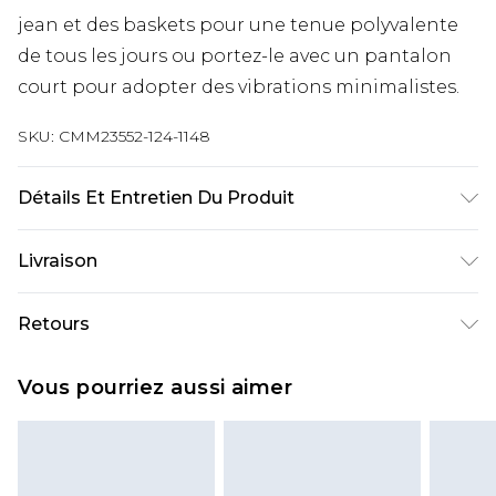
jean et des baskets pour une tenue polyvalente
de tous les jours ou portez-le avec un pantalon
court pour adopter des vibrations minimalistes.
SKU:
CMM23552-124-1148
Détails Et Entretien Du Produit
100% Polyester. Le mannequin mesure 1m85 et
Livraison
porte une taille UK M/32
Livraison standard France
€9.99
Retours
Jusqu’à 6 jours ouvrables
Un problème survient ? Vous disposez de 21 jours
Livraison expresse France
€18.99
Vous pourriez aussi aimer
à compter de la réception pour nous retourner
Jusqu’à 3 jours ouvrables
un article.
Cliquez et Collectez
€4.99
Veuillez noter que nous ne pouvons pas
Jusqu’à 5 jours ouvrables
rembourser les masques tendance, les