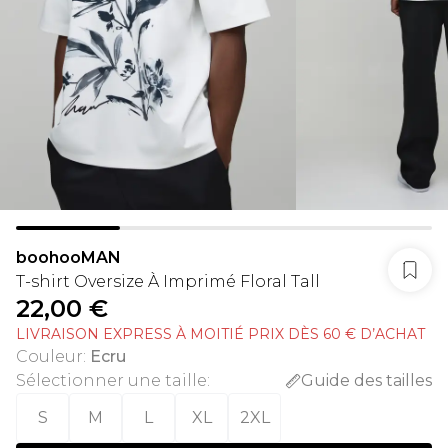
boohooMAN
T-shirt Oversize À Imprimé Floral Tall
22,00 €
LIVRAISON EXPRESS À MOITIÉ PRIX DÈS 60 € D’ACHAT
Couleur
:
Ecru
Sélectionner une taille
:
Guide des tailles
S
M
L
XL
2XL