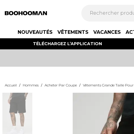
NOUVEAUTÉS
VÊTEMENTS
VACANCES
AC
TÉLÉCHARGEZ L’APPLICATION
Accueil
/
Hommes
/
Acheter Par Coupe
/
Vêtements Grande Taille Po