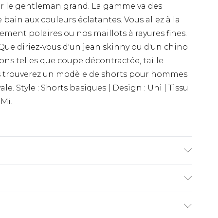
r le gentleman grand. La gamme va des
 bain aux couleurs éclatantes. Vous allez à la
nement polaires ou nos maillots à rayures fines.
 Que diriez-vous d'un jean skinny ou d'un chino
ions telles que coupe décontractée, taille
ous trouverez un modèle de shorts pour hommes
. Style : Shorts basiques | Design : Uni | Tissu
 Mi.
equin mesure 6'4 et porte la taille L/34 UK.
€9.99