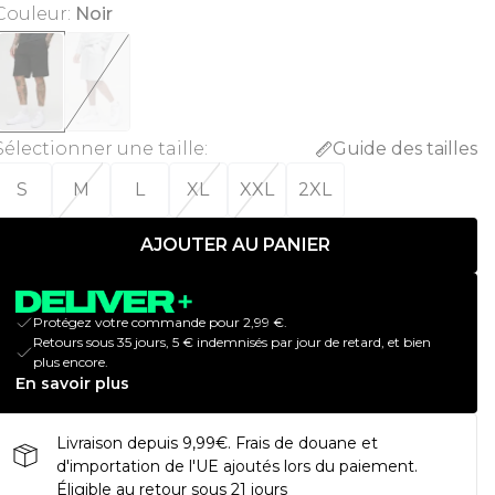
Couleur
:
Noir
Sélectionner une taille
:
Guide des tailles
S
M
L
XL
XXL
2XL
AJOUTER AU PANIER
Protégez votre commande pour 2,99 €.
Retours sous 35 jours, 5 € indemnisés par jour de retard, et bien
plus encore.
En savoir plus
Livraison depuis 9,99€. Frais de douane et
d'importation de l'UE ajoutés lors du paiement.
Éligible au retour sous 21 jours