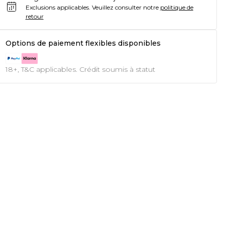
Exclusions applicables.
Veuillez consulter notre
politique de
retour
Options de paiement flexibles disponibles
18+, T&C applicables. Crédit soumis à statut