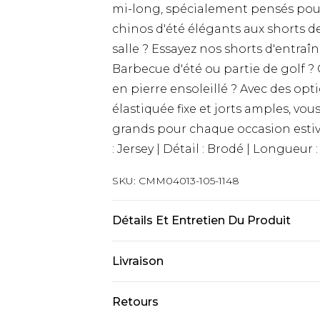
mi-long, spécialement pensés pou
chinos d'été élégants aux shorts de
salle ? Essayez nos shorts d'entraî
Barbecue d'été ou partie de golf ?
en pierre ensoleillé ? Avec des opt
élastiquée fixe et jorts amples, v
grands pour chaque occasion estivale
: Jersey | Détail : Brodé | Longueur :
SKU:
CMM04013-105-1148
Détails Et Entretien Du Produit
60 % coton, 40 % polyester. Le mann
Livraison
Livraison standard France
Retours
Jusqu’à 6 jours ouvrables