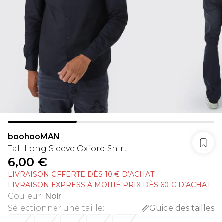
boohooMAN
Tall Long Sleeve Oxford Shirt
6,00 €
LIVRAISON OFFERTE DÈS 10 € D’ACHAT
LIVRAISON EXPRESS À MOITIÉ PRIX DÈS 60 € D’ACHAT
Couleur
:
Noir
Sélectionner une taille
:
Guide des tailles