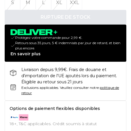
S
M
L
XL
XXL
RUPTURE DE STOCK
Protégez votre commande pour 2,99 €.
Retours sous 35 jours, 5 € indemnisés par jour de retard, et bien
plus encore.
En savoir plus
Livraison depuis 9,99€. Frais de douane et
d'importation de l'UE ajoutés lors du paiement.
Éligible au retour sous 21 jours
Exclusions applicables.
Veuillez consulter notre
politique de
retour
Options de paiement flexibles disponibles
18+, T&C applicables. Crédit soumis à statut