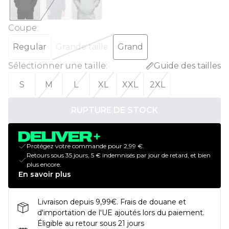
Coupe
:
Regular
Grande taille
Grand
Sélectionner une taille
:
Guide des tailles
S
M
L
XL
XXL
2XL
RUPTURE DE STOCK
Protégez votre commande pour 2,99 €.
Retours sous 35 jours, 5 € indemnisés par jour de retard, et bien
plus encore.
En savoir plus
Livraison depuis 9,99€. Frais de douane et
d'importation de l'UE ajoutés lors du paiement.
Éligible au retour sous 21 jours