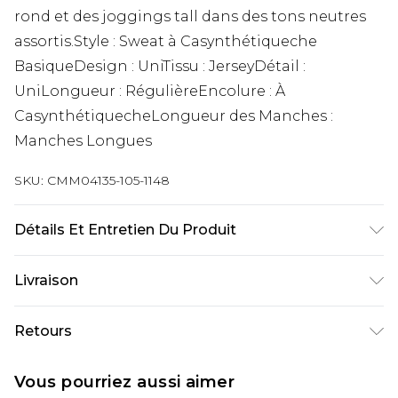
rond et des joggings tall dans des tons neutres
assortis.Style : Sweat à Casynthétiqueche
BasiqueDesign : UniTissu : JerseyDétail :
UniLongueur : RégulièreEncolure : À
CasynthétiquecheLongueur des Manches :
Manches Longues
SKU:
CMM04135-105-1148
Détails Et Entretien Du Produit
60% Coton, 40% Polyester. Le mannequin mesure
Livraison
1m93 et porte une taille UK L/34
Livraison standard France
€9.99
Retours
Jusqu’à 6 jours ouvrables
Un problème survient ? Vous disposez de 21 jours
Livraison expresse France
€18.99
Vous pourriez aussi aimer
à compter de la réception pour nous retourner