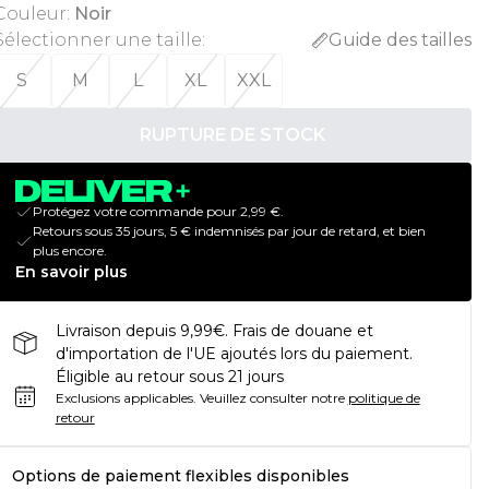
Couleur
:
Noir
Sélectionner une taille
:
Guide des tailles
S
M
L
XL
XXL
RUPTURE DE STOCK
Protégez votre commande pour 2,99 €.
Retours sous 35 jours, 5 € indemnisés par jour de retard, et bien
plus encore.
En savoir plus
Livraison depuis 9,99€. Frais de douane et
d'importation de l'UE ajoutés lors du paiement.
Éligible au retour sous 21 jours
Exclusions applicables.
Veuillez consulter notre
politique de
retour
Options de paiement flexibles disponibles