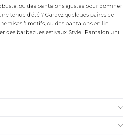
 robuste, ou des pantalons ajustés pour dominer
 une tenue d’été ? Gardez quelques paires de
chemises à motifs, ou des pantalons en lin
ter des barbecues estivaux. Style : Pantalon uni
modèle mesure 6'4 et porte la taille UK L/34.