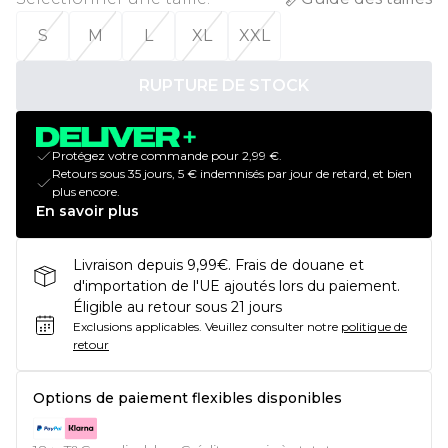
S
M
L
XL
XXL
RUPTURE DE STOCK
Protégez votre commande pour 2,99 €.
Retours sous 35 jours, 5 € indemnisés par jour de retard, et bien
plus encore.
En savoir plus
Livraison depuis 9,99€. Frais de douane et
d'importation de l'UE ajoutés lors du paiement.
Éligible au retour sous 21 jours
Exclusions applicables.
Veuillez consulter notre
politique de
retour
Options de paiement flexibles disponibles