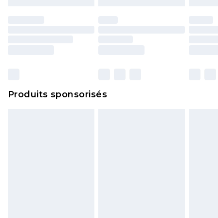
d'origine. Les chaussures doivent également être
essayées en intérieur. Les articles pour la maison,
y compris le linge de lit, les matelas, les
surmatelas et les oreillers, doivent être inutilisés
et dans leur emballage d'origine non ouvert. Ceci
n'affecte pas vos droits statutaires.
Cliquez
ici
pour consulter l'intégralité de notre
Produits sponsorisés
politique de retour.