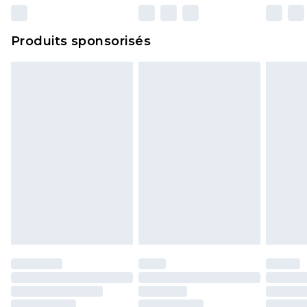
n'affecte pas vos droits statutaires.
Cliquez
ici
pour consulter l'intégralité de notre
Produits sponsorisés
politique de retour.