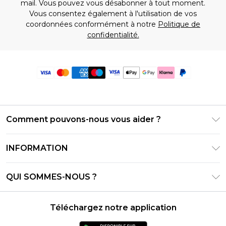
mail. Vous pouvez vous désabonner à tout moment.
Vous consentez également à l'utilisation de vos
coordonnées conformément à notre
Politique de
confidentialité.
Comment pouvons-nous vous aider ?
Foire Aux Questions
INFORMATION
Contactez-nous
Conditions générales – Mise à jour juin 2026
Suivre et retourner ma commande
QUI SOMMES-NOUS ?
Conditions d'utilisation
Options de livraison
Relations avec les investisseurs
Solde de la carte cadeau
Politique de retours – Mise à jour mai 2026
Téléchargez notre application
Déclaration sur l'esclavage moderne
Klarna
Guide des tailles