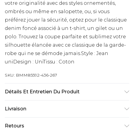
votre originalité avec des styles ornementés,
ombrés ou même en salopette, ou, si vous
préférez jouer la sécurité, optez pour le classique
denim foncé associé à un t-shirt, un gilet ou un
polo. Trouvez la coupe parfaite et sublimez votre
silhouette élancée avec ce classique de la garde-
robe qui ne se démode jamais.Style : Jean
uniDesign : UniTissu : Coton
SKU:
BMM85592-436-267
Détails Et Entretien Du Produit
100 % Coton. Le mannequin mesure 1,93 m et
Livraison
porte la taille L/34 (UK).
Livraison standard France
€9.99
Retours
Jusqu’à 6 jours ouvrables