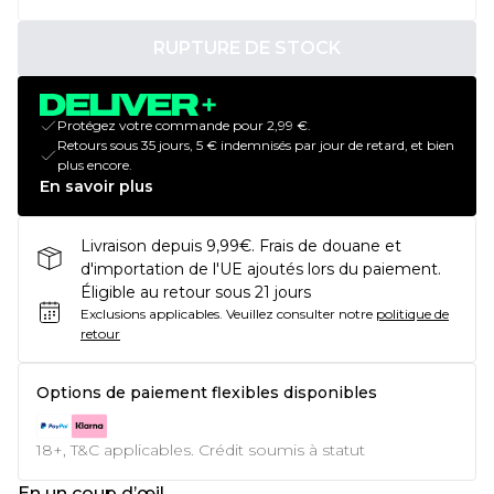
RUPTURE DE STOCK
Protégez votre commande pour 2,99 €.
Retours sous 35 jours, 5 € indemnisés par jour de retard, et bien
plus encore.
En savoir plus
Livraison depuis 9,99€. Frais de douane et
d'importation de l'UE ajoutés lors du paiement.
Éligible au retour sous 21 jours
Exclusions applicables.
Veuillez consulter notre
politique de
retour
Options de paiement flexibles disponibles
18+, T&C applicables. Crédit soumis à statut
En un coup d’œil