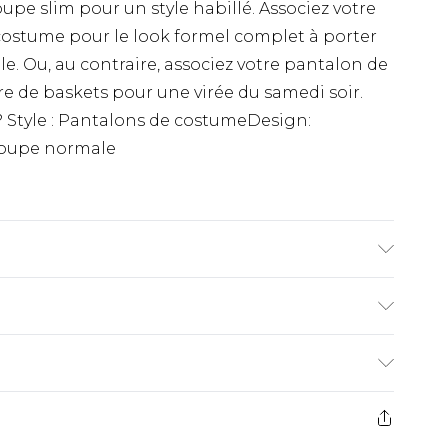
e slim pour un style habillé. Associez votre
ostume pour le look formel complet à porter
le. Ou, au contraire, associez votre pantalon de
e de baskets pour une virée du samedi soir.
 ? Style : Pantalons de costumeDesign:
Coupe normale
tane. Model is 6'1 & wears UK size M/38
€9.99
ez de 21 jours à compter de la réception pour
€18.99