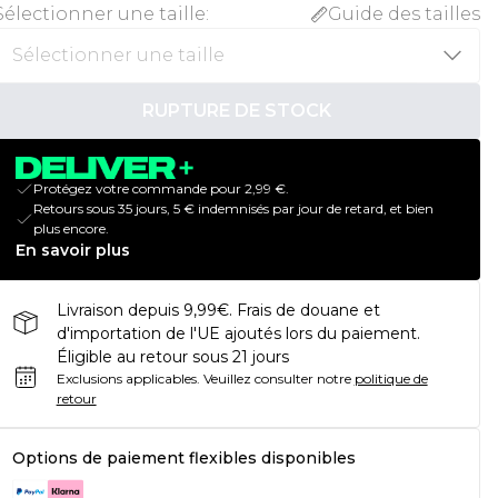
Sélectionner une taille
:
Guide des tailles
RUPTURE DE STOCK
Protégez votre commande pour 2,99 €.
Retours sous 35 jours, 5 € indemnisés par jour de retard, et bien
plus encore.
En savoir plus
Livraison depuis 9,99€. Frais de douane et
d'importation de l'UE ajoutés lors du paiement.
Éligible au retour sous 21 jours
Exclusions applicables.
Veuillez consulter notre
politique de
retour
Options de paiement flexibles disponibles