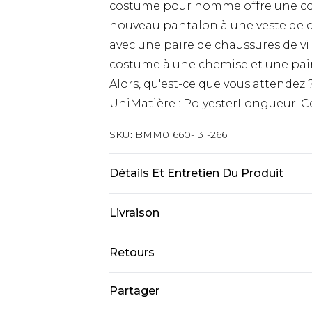
costume pour homme offre une coup
nouveau pantalon à une veste de c
avec une paire de chaussures de vil
costume à une chemise et une pair
Alors, qu'est-ce que vous attendez
UniMatière : PolyesterLongueur: 
SKU:
BMM01660-131-266
Détails Et Entretien Du Produit
73% Polyester, 24% Viscose, 2% Elas
Livraison
Livraison standard France
Retours
Jusqu’à 6 jours ouvrables
Un problème survient ? Vous dispos
Partager
Livraison expresse France
nous retourner un article.
Jusqu’à 3 jours ouvrables