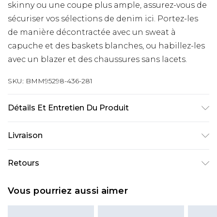
skinny ou une coupe plus ample, assurez-vous de
sécuriser vos sélections de denim ici. Portez-les
de manière décontractée avec un sweat à
capuche et des baskets blanches, ou habillez-les
avec un blazer et des chaussures sans lacets.
SKU:
BMM95298-436-281
Détails Et Entretien Du Produit
98 % Coton, 2 % Élasthanne. Le modèle mesure 6'1
Livraison
et porte une taille M/32 (UK)
Livraison standard France
€9.99
Retours
Jusqu’à 6 jours ouvrables
Un problème survient ? Vous disposez de 21 jours
Livraison expresse France
€18.99
Vous pourriez aussi aimer
à compter de la réception pour nous retourner
Jusqu’à 3 jours ouvrables
un article.