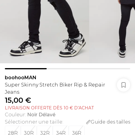
boohooMAN
Super Skinny Stretch Biker Rip & Repair
Jeans
15,00 €
LIVRAISON OFFERTE DÈS 10 € D’ACHAT
Couleur
:
Noir Délavé
Sélectionner une taille
:
Guide des tailles
28R
30R
32R
34R
36R