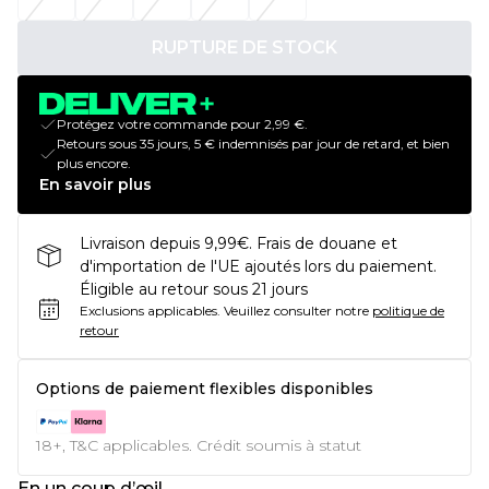
RUPTURE DE STOCK
Protégez votre commande pour 2,99 €.
Retours sous 35 jours, 5 € indemnisés par jour de retard, et bien
plus encore.
En savoir plus
Livraison depuis 9,99€. Frais de douane et
d'importation de l'UE ajoutés lors du paiement.
Éligible au retour sous 21 jours
Exclusions applicables.
Veuillez consulter notre
politique de
retour
Options de paiement flexibles disponibles
18+, T&C applicables. Crédit soumis à statut
En un coup d’œil