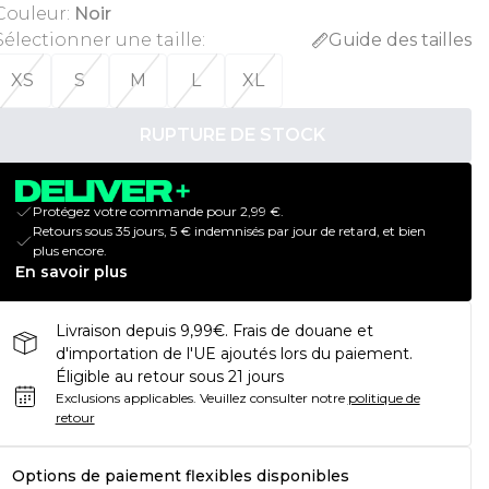
Couleur
:
Noir
Sélectionner une taille
:
Guide des tailles
XS
S
M
L
XL
RUPTURE DE STOCK
Protégez votre commande pour 2,99 €.
Retours sous 35 jours, 5 € indemnisés par jour de retard, et bien
plus encore.
En savoir plus
Livraison depuis 9,99€. Frais de douane et
d'importation de l'UE ajoutés lors du paiement.
Éligible au retour sous 21 jours
Exclusions applicables.
Veuillez consulter notre
politique de
retour
Options de paiement flexibles disponibles