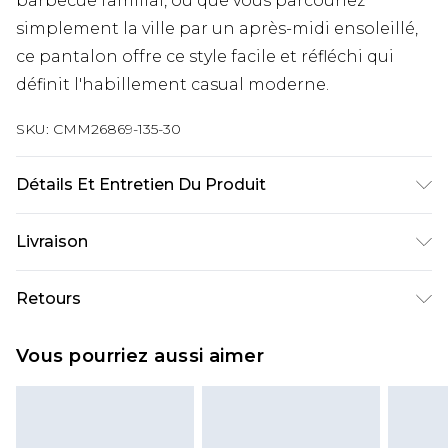
barbecue familial, ou que vous parcouriez
simplement la ville par un après-midi ensoleillé,
ce pantalon offre ce style facile et réfléchi qui
définit l'habillement casual moderne.
SKU:
CMM26869-135-30
Détails Et Entretien Du Produit
10% Lin, 90% Viscose. Le mannequin mesure 1m85
Livraison
et porte une taille UK M/32
Livraison standard France
€9.99
Retours
Jusqu’à 6 jours ouvrables
Un problème survient ? Vous disposez de 21 jours
Livraison expresse France
€18.99
Vous pourriez aussi aimer
à compter de la réception pour nous retourner
Jusqu’à 3 jours ouvrables
un article.
Cliquez et Collectez
€4.99
Veuillez noter que nous ne pouvons pas
Jusqu’à 5 jours ouvrables