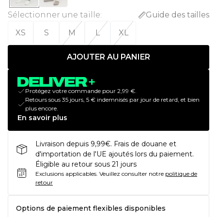
Sélectionner une taille
:
Guide des tailles
XS
S
M
L
XL
AJOUTER AU PANIER
Protégez votre commande pour 2,99 €.
Retours sous 35 jours, 5 € indemnisés par jour de retard, et bien
plus encore.
En savoir plus
Livraison depuis 9,99€. Frais de douane et
d'importation de l'UE ajoutés lors du paiement.
Éligible au retour sous 21 jours
Exclusions applicables.
Veuillez consulter notre
politique de
retour
Options de paiement flexibles disponibles