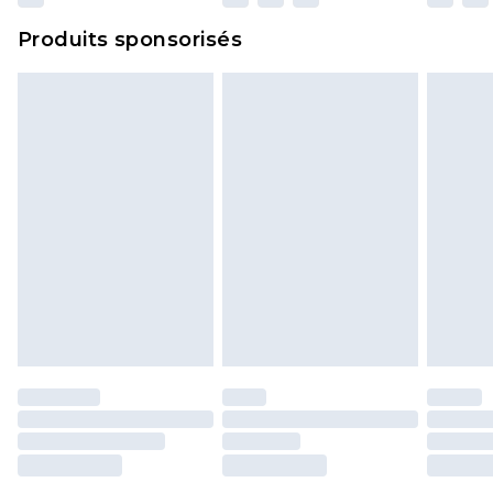
Cliquez
ici
pour consulter l'intégralité de notre
Produits sponsorisés
politique de retour.