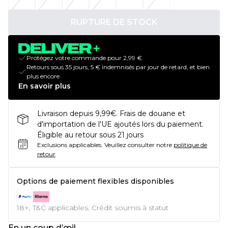
RUPTURE DE STOCK
Protégez votre commande pour 2,99 €.
Retours sous 35 jours, 5 € indemnisés par jour de retard, et bien
plus encore.
En savoir plus
Livraison depuis 9,99€. Frais de douane et
d'importation de l'UE ajoutés lors du paiement.
Éligible au retour sous 21 jours
Exclusions applicables.
Veuillez consulter notre
politique de
retour
Options de paiement flexibles disponibles
18+, T&C applicables. Crédit soumis à statut
En un coup d’œil