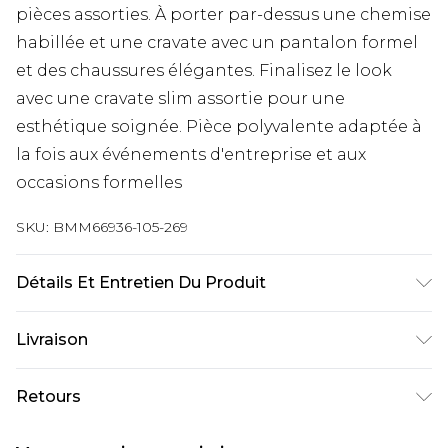
pièces assorties. À porter par-dessus une chemise
habillée et une cravate avec un pantalon formel
et des chaussures élégantes. Finalisez le look
avec une cravate slim assortie pour une
esthétique soignée. Pièce polyvalente adaptée à
la fois aux événements d'entreprise et aux
occasions formelles
SKU:
BMM66936-105-269
Détails Et Entretien Du Produit
74 % Polyester. 24 % Viscose. 2 % Élasthanne.
Livraison
Livraison standard France
€9.99
Retours
Jusqu’à 6 jours ouvrables
Un problème survient ? Vous disposez de 21 jours