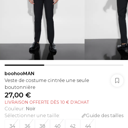
boohooMAN
Veste de costume cintrée une seule
boutonnière
27,00 €
LIVRAISON OFFERTE DÈS 10 € D’ACHAT
Couleur
:
Noir
Sélectionner une taille
:
Guide des tailles
34
36
38
40
42
44