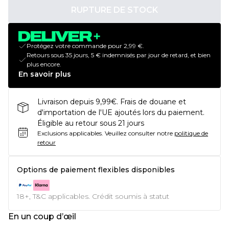
RUPTURE DE STOCK
Protégez votre commande pour 2,99 €.
Retours sous 35 jours, 5 € indemnisés par jour de retard, et bien
plus encore.
En savoir plus
Livraison depuis 9,99€. Frais de douane et
d'importation de l'UE ajoutés lors du paiement.
Éligible au retour sous 21 jours
Exclusions applicables.
Veuillez consulter notre
politique de
retour
Options de paiement flexibles disponibles
18+, T&C applicables. Crédit soumis à statut
En un coup d’œil