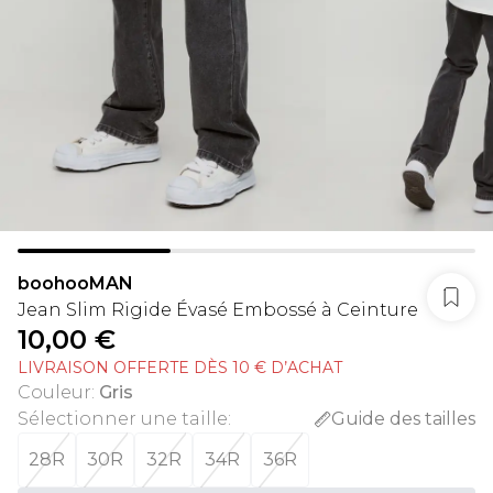
boohooMAN
Jean Slim Rigide Évasé Embossé à Ceinture
10,00 €
LIVRAISON OFFERTE DÈS 10 € D’ACHAT
Couleur
:
Gris
Sélectionner une taille
:
Guide des tailles
28R
30R
32R
34R
36R