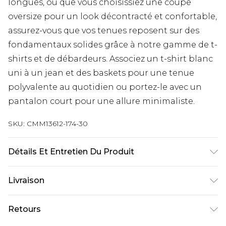
longues, ou que vous choisissiez une coupe
oversize pour un look décontracté et confortable,
assurez-vous que vos tenues reposent sur des
fondamentaux solides grâce à notre gamme de t-
shirts et de débardeurs. Associez un t-shirt blanc
uni à un jean et des baskets pour une tenue
polyvalente au quotidien ou portez-le avec un
pantalon court pour une allure minimaliste.
SKU:
CMM13612-174-30
Détails Et Entretien Du Produit
75 % Polyester, 25 % Viscose. Le mannequin
Livraison
mesure 1,85 m et porte une taille UK M/32.
Livraison standard France
€9.99
Retours
Jusqu’à 6 jours ouvrables