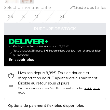
Sélectionner une taille
:
Guide des tailles
XS
S
M
L
XL
RUPTURE DE STOCK
Protégez votre commande pour 2,99 €.
Retours sous 35 jours, 5 € indemnisés par jour de retard, et bien
plus encore.
En savoir plus
Livraison depuis 9,99€. Frais de douane et
d'importation de l'UE ajoutés lors du paiement.
Éligible au retour sous 21 jours
Exclusions applicables.
Veuillez consulter notre
politique de
retour
Options de paiement flexibles disponibles