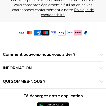
Vous consentez également à l'utilisation de vos
coordonnées conformément à notre
Politique de
confidentialité.
Comment pouvons-nous vous aider ?
Foire Aux Questions
INFORMATION
Contactez-nous
Conditions générales – Mise à jour juin 2026
Suivre et retourner ma commande
QUI SOMMES-NOUS ?
Conditions d'utilisation
Options de livraison
Relations avec les investisseurs
Solde de la carte cadeau
Politique de retours – Mise à jour mai 2026
Téléchargez notre application
Déclaration sur l'esclavage moderne
Klarna
Guide des tailles