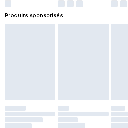
n'affecte pas vos droits statutaires.
Cliquez
ici
pour consulter l'intégralité de notre
Produits sponsorisés
politique de retour.