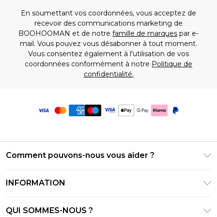
En soumettant vos coordonnées, vous acceptez de
recevoir des communications marketing de
BOOHOOMAN et de notre
famille de marques
par e-
mail. Vous pouvez vous désabonner à tout moment.
Vous consentez également à l'utilisation de vos
coordonnées conformément à notre
Politique de
confidentialité.
Comment pouvons-nous vous aider ?
Foire Aux Questions
INFORMATION
Contactez-nous
Conditions générales – Mise à jour juin 2026
Suivre et retourner ma commande
QUI SOMMES-NOUS ?