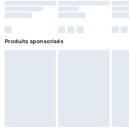
y compris le linge de lit, les matelas, les
surmatelas et les oreillers, doivent être inutilisés
et dans leur emballage d'origine non ouvert. Ceci
n'affecte pas vos droits statutaires.
Cliquez
ici
pour consulter l'intégralité de notre
Produits sponsorisés
politique de retour.