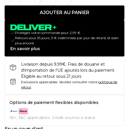
AJOUTER AU PANIER
Protégez votre commande pour 2,99 €.
Retours sous 35 jours, 5 € indemnisés par jour de retard, et bien
plus encore.
En savoir plus
Livraison depuis 9,99€. Frais de douane et
d'importation de l'UE ajoutés lors du paiement.
Éligible au retour sous 21 jours
Exclusions applicables.
Veuillez consulter notre
politique de
retour
Options de paiement flexibles disponibles
18+, T&C applicables. Crédit soumis à statut
En un coup d’œil