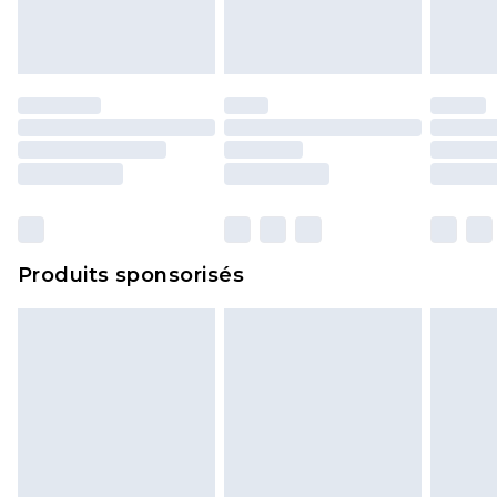
Les chaussures et/ou vêtements doivent être non
portés, non lavés et porter leurs étiquettes
d'origine. Les chaussures doivent également être
essayées en intérieur. Les articles pour la maison,
y compris le linge de lit, les matelas, les
surmatelas et les oreillers, doivent être inutilisés
et dans leur emballage d'origine non ouvert. Ceci
n'affecte pas vos droits statutaires.
Cliquez
ici
pour consulter l'intégralité de notre
Produits sponsorisés
politique de retour.