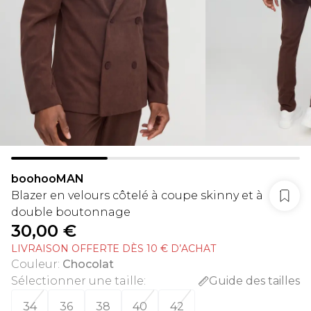
boohooMAN
Blazer en velours côtelé à coupe skinny et à
double boutonnage
30,00 €
LIVRAISON OFFERTE DÈS 10 € D’ACHAT
Couleur
:
Chocolat
Sélectionner une taille
:
Guide des tailles
34
36
38
40
42