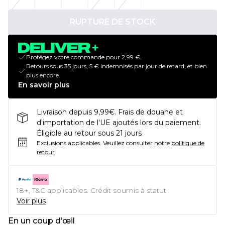
RUPTURE DE STOCK
Protégez votre commande pour 2,99 €.
Retours sous 35 jours, 5 € indemnisés par jour de retard, et bien
plus encore.
En savoir plus
Livraison depuis 9,99€. Frais de douane et
d'importation de l'UE ajoutés lors du paiement.
Éligible au retour sous 21 jours
Exclusions applicables.
Veuillez consulter notre
politique de
retour
18+, T&C applicables. Crédit soumis à statut
Voir plus
En un coup d’œil