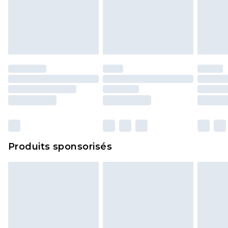
endommagé.
Les chaussures et/ou vêtements doivent être non
portés, non lavés et porter leurs étiquettes
d'origine. Les chaussures doivent également être
essayées en intérieur. Les articles pour la maison,
y compris le linge de lit, les matelas, les
surmatelas et les oreillers, doivent être inutilisés
et dans leur emballage d'origine non ouvert. Ceci
n'affecte pas vos droits statutaires.
Cliquez
ici
pour consulter l'intégralité de notre
Produits sponsorisés
politique de retour.