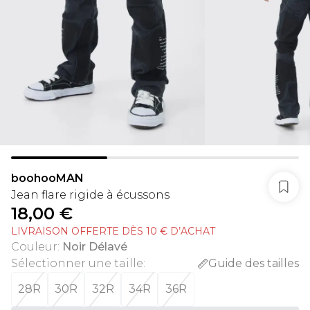
boohooMAN
Jean flare rigide à écussons
18,00 €
LIVRAISON OFFERTE DÈS 10 € D’ACHAT
Couleur
:
Noir Délavé
Sélectionner une taille
:
Guide des tailles
28R
30R
32R
34R
36R