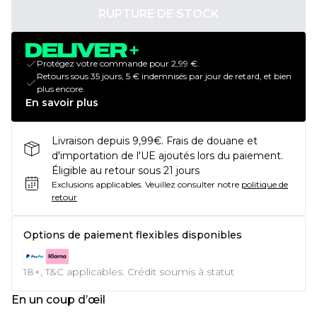
RUPTURE DE STOCK
Protégez votre commande pour 2,99 €.
Retours sous 35 jours, 5 € indemnisés par jour de retard, et bien
plus encore.
En savoir plus
Livraison depuis 9,99€. Frais de douane et
d'importation de l'UE ajoutés lors du paiement.
Éligible au retour sous 21 jours
Exclusions applicables.
Veuillez consulter notre
politique de
retour
Options de paiement flexibles disponibles
18+, T&C applicables. Crédit soumis à statut
En un coup d’œil