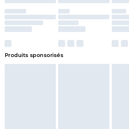
d'origine. Les chaussures doivent également être
essayées en intérieur. Les articles pour la maison,
y compris le linge de lit, les matelas, les
surmatelas et les oreillers, doivent être inutilisés
et dans leur emballage d'origine non ouvert. Ceci
n'affecte pas vos droits statutaires.
Cliquez
ici
pour consulter l'intégralité de notre
Produits sponsorisés
politique de retour.