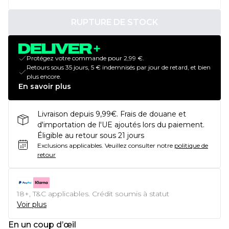
RUPTURE DE STOCK
Protégez votre commande pour 2,99 €.
Retours sous 35 jours, 5 € indemnisés par jour de retard, et bien
plus encore.
En savoir plus
Livraison depuis 9,99€. Frais de douane et
d'importation de l'UE ajoutés lors du paiement.
Éligible au retour sous 21 jours
Exclusions applicables.
Veuillez consulter notre
politique de
retour
18+, T&C applicables. Crédit soumis à statut
Voir plus
En un coup d’œil