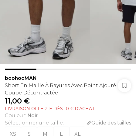
boohooMAN
Short En Maille À Rayures Avec Point Ajouré
Coupe Décontractée
11,00 €
LIVRAISON OFFERTE DÈS 10 € D’ACHAT
Couleur
:
Noir
Sélectionner une taille
:
Guide des tailles
XS
S
M
L
XL