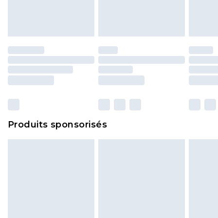
Les chaussures et/ou vêtements doivent être non
portés, non lavés et porter leurs étiquettes
d'origine. Les chaussures doivent également être
essayées en intérieur. Les articles pour la maison,
y compris le linge de lit, les matelas, les
surmatelas et les oreillers, doivent être inutilisés
et dans leur emballage d'origine non ouvert. Ceci
n'affecte pas vos droits statutaires.
Cliquez
ici
pour consulter l'intégralité de notre
Produits sponsorisés
politique de retour.