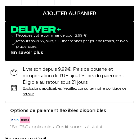
AJOUTER AU PANIER
Protégez votre commande pour 2,99 €.
Retours sous 35 jours, 5 € indemnisés par jour de retard, et bien
plus encore.
En savoir plus
Livraison depuis 9,99€. Frais de douane et
d'importation de l'UE ajoutés lors du paiement.
Éligible au retour sous 21 jours
Exclusions applicables.
Veuillez consulter notre
politique de
retour
Options de paiement flexibles disponibles
18+, T&C applicables. Crédit soumis à statut
En un coup d’œil