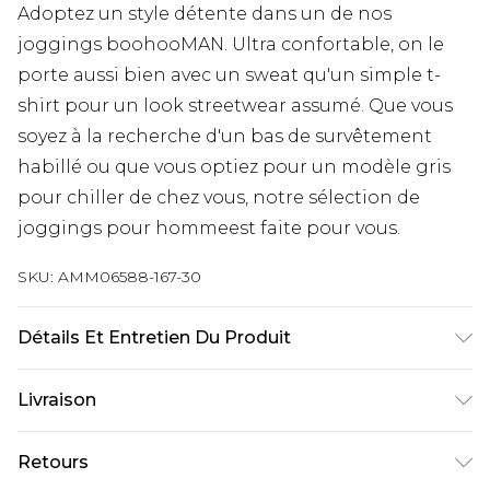
Adoptez un style détente dans un de nos
joggings boohooMAN. Ultra confortable, on le
porte aussi bien avec un sweat qu'un simple t-
shirt pour un look streetwear assumé. Que vous
soyez à la recherche d'un bas de survêtement
habillé ou que vous optiez pour un modèle gris
pour chiller de chez vous, notre sélection de
joggings pour hommeest faite pour vous.
SKU:
AMM06588-167-30
Détails Et Entretien Du Produit
100% Polyester. Model Is 6'1 And Wears Size M.
Livraison
Livraison standard France
€9.99
Retours
Jusqu’à 6 jours ouvrables