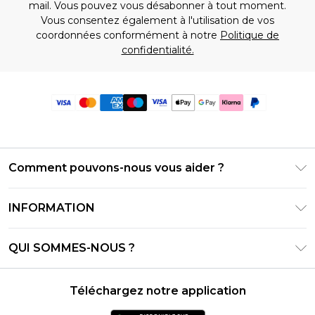
mail. Vous pouvez vous désabonner à tout moment.
Vous consentez également à l'utilisation de vos
coordonnées conformément à notre
Politique de
confidentialité.
Comment pouvons-nous vous aider ?
Foire Aux Questions
INFORMATION
Contactez-nous
Conditions générales – Mise à jour juin 2026
Suivre et retourner ma commande
QUI SOMMES-NOUS ?
Conditions d'utilisation
Options de livraison
Relations avec les investisseurs
Solde de la carte cadeau
Politique de retours – Mise à jour mai 2026
Téléchargez notre application
Déclaration sur l'esclavage moderne
Klarna
Guide des tailles