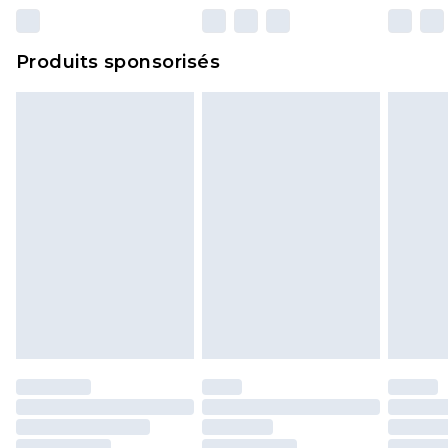
n'affecte pas vos droits statutaires.
Cliquez
ici
pour consulter l'intégralité de notre
Produits sponsorisés
politique de retour.