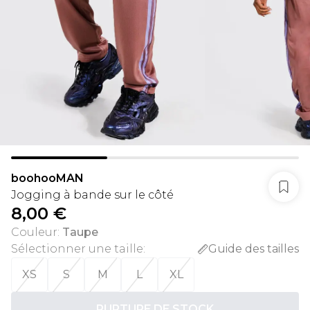
boohooMAN
Jogging à bande sur le côté
8,00 €
Couleur
:
Taupe
Sélectionner une taille
:
Guide des tailles
XS
S
M
L
XL
RUPTURE DE STOCK