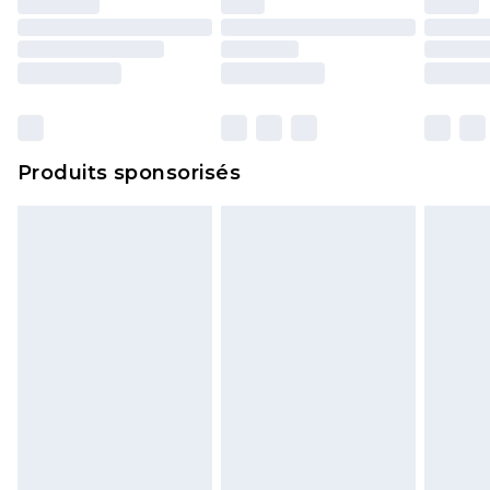
essayées en intérieur. Les articles pour la maison,
y compris le linge de lit, les matelas, les
surmatelas et les oreillers, doivent être inutilisés
et dans leur emballage d'origine non ouvert. Ceci
n'affecte pas vos droits statutaires.
Cliquez
ici
pour consulter l'intégralité de notre
Produits sponsorisés
politique de retour.