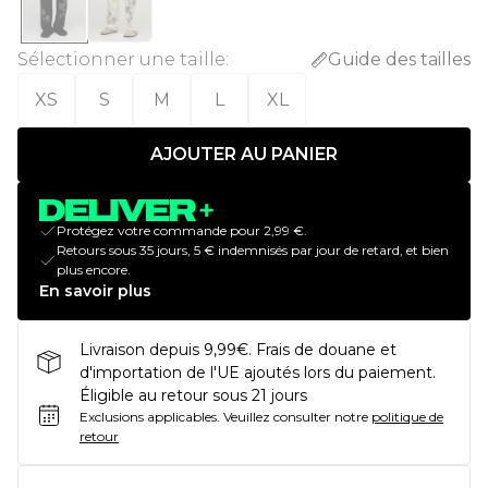
Sélectionner une taille
:
Guide des tailles
XS
S
M
L
XL
AJOUTER AU PANIER
Protégez votre commande pour 2,99 €.
Retours sous 35 jours, 5 € indemnisés par jour de retard, et bien
plus encore.
En savoir plus
Livraison depuis 9,99€. Frais de douane et
d'importation de l'UE ajoutés lors du paiement.
Éligible au retour sous 21 jours
Exclusions applicables.
Veuillez consulter notre
politique de
retour