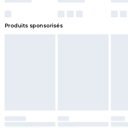
et dans leur emballage d'origine non ouvert. Ceci
n'affecte pas vos droits statutaires.
Cliquez
ici
pour consulter l'intégralité de notre
Produits sponsorisés
politique de retour.