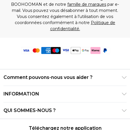
BOOHOOMAN et de notre
famille de marques
par e-
mail. Vous pouvez vous désabonner à tout moment.
Vous consentez également à l'utilisation de vos
coordonnées conformément à notre
Politique de
confidentialité.
Comment pouvons-nous vous aider ?
Foire Aux Questions
INFORMATION
Contactez-nous
Conditions générales – Mise à jour juin 2026
Suivre et retourner ma commande
QUI SOMMES-NOUS ?
Conditions d'utilisation
Options de livraison
Relations avec les investisseurs
Solde de la carte cadeau
Politique de retours – Mise à jour mai 2026
Téléchargez notre application