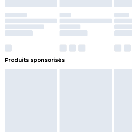
d'origine. Les chaussures doivent également être
essayées en intérieur. Les articles pour la maison,
y compris le linge de lit, les matelas, les
surmatelas et les oreillers, doivent être inutilisés
et dans leur emballage d'origine non ouvert. Ceci
n'affecte pas vos droits statutaires.
Cliquez
ici
pour consulter l'intégralité de notre
Produits sponsorisés
politique de retour.