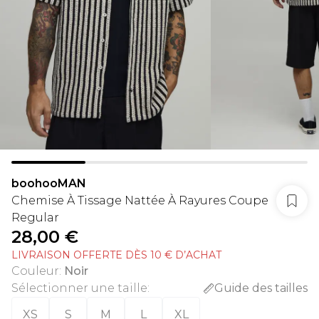
boohooMAN
Chemise À Tissage Nattée À Rayures Coupe
Regular
28,00 €
LIVRAISON OFFERTE DÈS 10 € D’ACHAT
Couleur
:
Noir
Sélectionner une taille
:
Guide des tailles
XS
S
M
L
XL