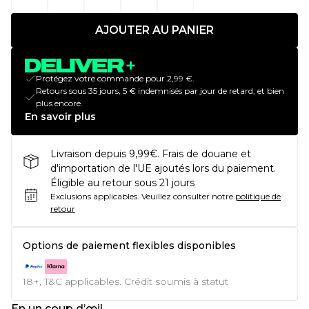
AJOUTER AU PANIER
Protégez votre commande pour 2,99 €.
Retours sous 35 jours, 5 € indemnisés par jour de retard, et bien
plus encore.
En savoir plus
Livraison depuis 9,99€. Frais de douane et
d'importation de l'UE ajoutés lors du paiement.
Éligible au retour sous 21 jours
Exclusions applicables.
Veuillez consulter notre
politique de
retour
Options de paiement flexibles disponibles
18+, T&C applicables. Crédit soumis à statut
En un coup d’œil