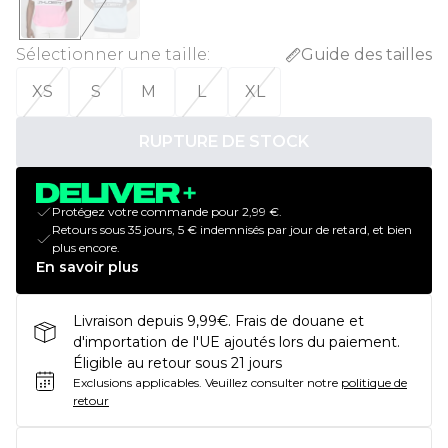
Sélectionner une taille
:
Guide des tailles
XS
S
M
L
XL
RUPTURE DE STOCK
Protégez votre commande pour 2,99 €.
Retours sous 35 jours, 5 € indemnisés par jour de retard, et bien
plus encore.
En savoir plus
Livraison depuis 9,99€. Frais de douane et
d'importation de l'UE ajoutés lors du paiement.
Éligible au retour sous 21 jours
Exclusions applicables.
Veuillez consulter notre
politique de
retour