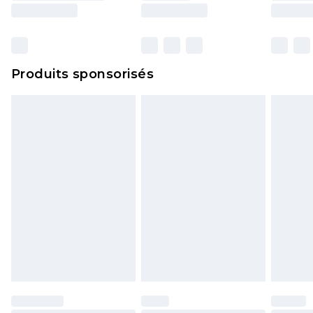
surmatelas et les oreillers, doivent être inutilisés
et dans leur emballage d'origine non ouvert. Ceci
n'affecte pas vos droits statutaires.
Cliquez
ici
pour consulter l'intégralité de notre
Produits sponsorisés
politique de retour.