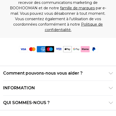
recevoir des communications marketing de
BOOHOOMAN et de notre
famille de marques
par e-
mail. Vous pouvez vous désabonner à tout moment.
Vous consentez également à l'utilisation de vos
coordonnées conformément à notre
Politique de
confidentialité.
Comment pouvons-nous vous aider ?
Foire Aux Questions
INFORMATION
Contactez-nous
Conditions générales – Mise à jour juin 2026
Suivre et retourner ma commande
QUI SOMMES-NOUS ?
Conditions d'utilisation
Options de livraison
Relations avec les investisseurs
Solde de la carte cadeau