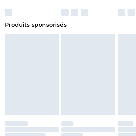
et dans leur emballage d'origine non ouvert. Ceci
n'affecte pas vos droits statutaires.
Cliquez
ici
pour consulter l'intégralité de notre
Produits sponsorisés
politique de retour.