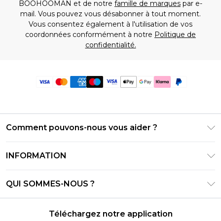
BOOHOOMAN et de notre
famille de marques
par e-
mail. Vous pouvez vous désabonner à tout moment.
Vous consentez également à l'utilisation de vos
coordonnées conformément à notre
Politique de
confidentialité.
Comment pouvons-nous vous aider ?
Foire Aux Questions
INFORMATION
Contactez-nous
Conditions générales – Mise à jour juin 2026
Suivre et retourner ma commande
QUI SOMMES-NOUS ?
Conditions d'utilisation
Options de livraison
Relations avec les investisseurs
Solde de la carte cadeau
Politique de retours – Mise à jour mai 2026
Téléchargez notre application