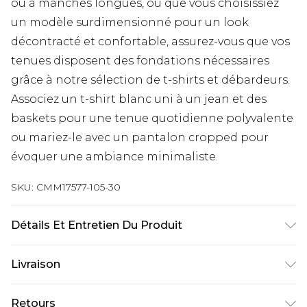
ou à manches longues, ou que vous choisissiez
un modèle surdimensionné pour un look
décontracté et confortable, assurez-vous que vos
tenues disposent des fondations nécessaires
grâce à notre sélection de t-shirts et débardeurs.
Associez un t-shirt blanc uni à un jean et des
baskets pour une tenue quotidienne polyvalente
ou mariez-le avec un pantalon cropped pour
évoquer une ambiance minimaliste.
SKU:
CMM17577-105-30
Détails Et Entretien Du Produit
100 % acrylique. Le mannequin mesure 1,85 m et
Livraison
porte la taille UK M/32.
Livraison standard France
€9.99
Retours