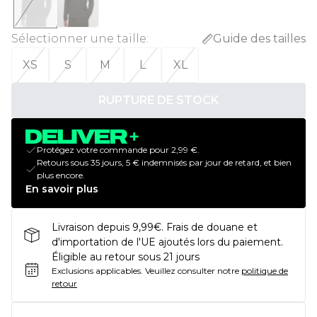
Sélectionner une taille
:
Guide des tailles
XS
S
M
L
XL
RUPTURE DE STOCK
Protégez votre commande pour 2,99 €.
Retours sous 35 jours, 5 € indemnisés par jour de retard, et bien
plus encore.
En savoir plus
Livraison depuis 9,99€. Frais de douane et
d'importation de l'UE ajoutés lors du paiement.
Éligible au retour sous 21 jours
Exclusions applicables.
Veuillez consulter notre
politique de
retour