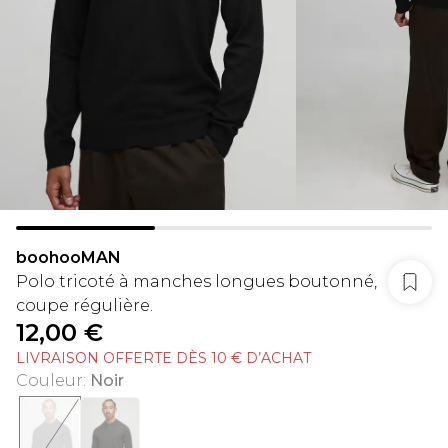
boohooMAN
Polo tricoté à manches longues boutonné,
coupe régulière.
12,00 €
LIVRAISON OFFERTE DÈS 10 € D’ACHAT
Couleur
:
Noir