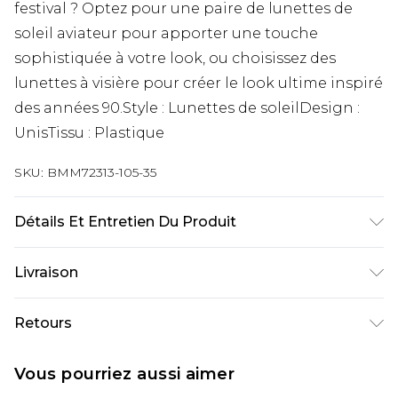
festival ? Optez pour une paire de lunettes de
soleil aviateur pour apporter une touche
sophistiquée à votre look, ou choisissez des
lunettes à visière pour créer le look ultime inspiré
des années 90.Style : Lunettes de soleilDesign :
UnisTissu : Plastique
SKU:
BMM72313-105-35
Détails Et Entretien Du Produit
90 % polycarbonate 10 % cuivre
Livraison
Livraison standard France
€9.99
Retours
Jusqu’à 6 jours ouvrables
Un problème survient ? Vous disposez de 21 jours
Livraison expresse France
€18.99
Vous pourriez aussi aimer
à compter de la réception pour nous retourner
Jusqu’à 3 jours ouvrables