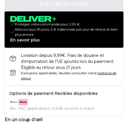
RUPTURE DE STOCK
Protégez votre commande pour 2,99 €.
Retours sous 35 jours, 5 € indemnisés par jour de retard, et bien
plus encore.
En savoir plus
Livraison depuis 9,99€. Frais de douane et
d'importation de l'UE ajoutés lors du paiement.
Éligible au retour sous 21 jours
Exclusions applicables.
Veuillez consulter notre
politique de
retour
Options de paiement flexibles disponibles
18+, T&C applicables. Crédit soumis à statut
En un coup d’œil