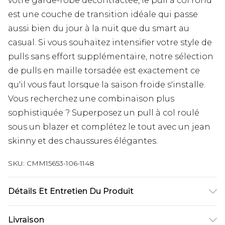
votre garde-robe décontractée, le pull à col rond
est une couche de transition idéale qui passe
aussi bien du jour à la nuit que du smart au
casual. Si vous souhaitez intensifier votre style de
pulls sans effort supplémentaire, notre sélection
de pulls en maille torsadée est exactement ce
qu'il vous faut lorsque la saison froide s'installe.
Vous recherchez une combinaison plus
sophistiquée ? Superposez un pull à col roulé
sous un blazer et complétez le tout avec un jean
skinny et des chaussures élégantes.
SKU:
CMM15653-106-1148
Détails Et Entretien Du Produit
50 % coton, 50 % acrylique. Le modèle mesure 6'1
Livraison