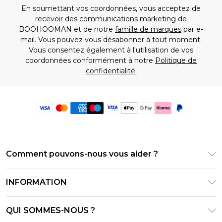
En soumettant vos coordonnées, vous acceptez de
recevoir des communications marketing de
BOOHOOMAN et de notre
famille de marques
par e-
mail. Vous pouvez vous désabonner à tout moment.
Vous consentez également à l'utilisation de vos
coordonnées conformément à notre
Politique de
confidentialité.
Comment pouvons-nous vous aider ?
Foire Aux Questions
INFORMATION
Contactez-nous
Conditions générales – Mise à jour juin 2026
Suivre et retourner ma commande
QUI SOMMES-NOUS ?
Conditions d'utilisation