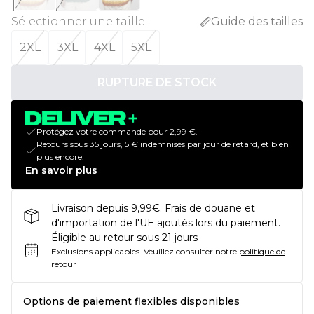
Sélectionner une taille
:
Guide des tailles
2XL
3XL
4XL
5XL
RUPTURE DE STOCK
Protégez votre commande pour 2,99 €.
Retours sous 35 jours, 5 € indemnisés par jour de retard, et bien
plus encore.
En savoir plus
Livraison depuis 9,99€. Frais de douane et
d'importation de l'UE ajoutés lors du paiement.
Éligible au retour sous 21 jours
Exclusions applicables.
Veuillez consulter notre
politique de
retour
Options de paiement flexibles disponibles