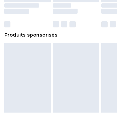
y compris le linge de lit, les matelas, les
surmatelas et les oreillers, doivent être inutilisés
et dans leur emballage d'origine non ouvert. Ceci
n'affecte pas vos droits statutaires.
Cliquez
ici
pour consulter l'intégralité de notre
Produits sponsorisés
politique de retour.