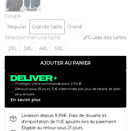
Coupe
:
Regular
Grande taille
Grand
Sélectionner une taille
:
Guide des tailles
2XL
3XL
4XL
5XL
AJOUTER AU PANIER
Protégez votre commande pour 2,99 €.
Retours sous 35 jours, 5 € indemnisés par jour de retard, et bien
plus encore.
En savoir plus
Livraison depuis 9,99€. Frais de douane et
d'importation de l'UE ajoutés lors du paiement.
Éligible au retour sous 21 jours