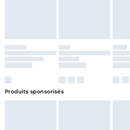
l'opercule d'hygiène est endommagé ou
endommagé.
Les chaussures et/ou vêtements doivent être non
portés, non lavés et porter leurs étiquettes
d'origine. Les chaussures doivent également être
essayées en intérieur. Les articles pour la maison,
y compris le linge de lit, les matelas, les
surmatelas et les oreillers, doivent être inutilisés
et dans leur emballage d'origine non ouvert. Ceci
n'affecte pas vos droits statutaires.
Cliquez
ici
pour consulter l'intégralité de notre
Produits sponsorisés
politique de retour.