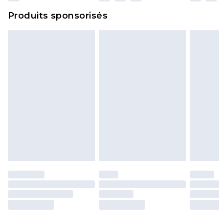
Cliquez
ici
pour consulter l'intégralité de notre
Produits sponsorisés
politique de retour.