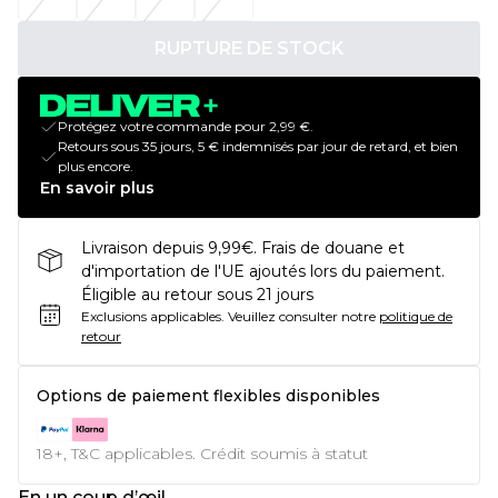
RUPTURE DE STOCK
Protégez votre commande pour 2,99 €.
Retours sous 35 jours, 5 € indemnisés par jour de retard, et bien
plus encore.
En savoir plus
Livraison depuis 9,99€. Frais de douane et
d'importation de l'UE ajoutés lors du paiement.
Éligible au retour sous 21 jours
Exclusions applicables.
Veuillez consulter notre
politique de
retour
Options de paiement flexibles disponibles
18+, T&C applicables. Crédit soumis à statut
En un coup d’œil