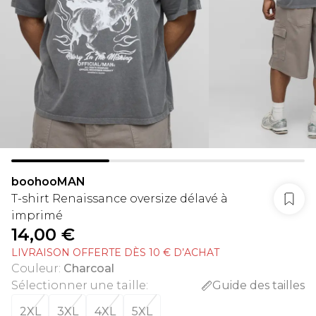
boohooMAN
T-shirt Renaissance oversize délavé à
imprimé
14,00 €
LIVRAISON OFFERTE DÈS 10 € D’ACHAT
Couleur
:
Charcoal
Sélectionner une taille
:
Guide des tailles
2XL
3XL
4XL
5XL