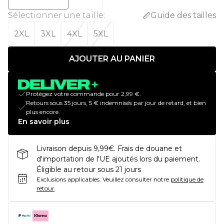
Sélectionner une taille
:
Guide des tailles
2XL
3XL
4XL
5XL
AJOUTER AU PANIER
Protégez votre commande pour 2,99 €.
Retours sous 35 jours, 5 € indemnisés par jour de retard, et bien
plus encore.
En savoir plus
Livraison depuis 9,99€. Frais de douane et
d'importation de l'UE ajoutés lors du paiement.
Éligible au retour sous 21 jours
Exclusions applicables.
Veuillez consulter notre
politique de
retour