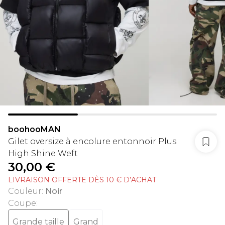
boohooMAN
Gilet oversize à encolure entonnoir Plus
High Shine Weft
30,00 €
LIVRAISON OFFERTE DÈS 10 € D’ACHAT
Couleur
:
Noir
Coupe
:
Grande taille
Grand