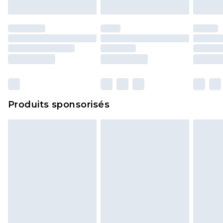
d'origine. Les chaussures doivent également être
essayées en intérieur. Les articles pour la maison,
y compris le linge de lit, les matelas, les
surmatelas et les oreillers, doivent être inutilisés
et dans leur emballage d'origine non ouvert. Ceci
n'affecte pas vos droits statutaires.
Cliquez
ici
pour consulter l'intégralité de notre
Produits sponsorisés
politique de retour.