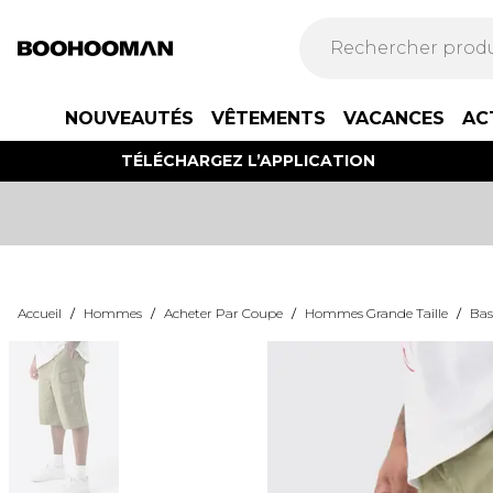
NOUVEAUTÉS
VÊTEMENTS
VACANCES
AC
TÉLÉCHARGEZ L’APPLICATION
Accueil
/
Hommes
/
Acheter Par Coupe
/
Hommes Grande Taille
/
Bas