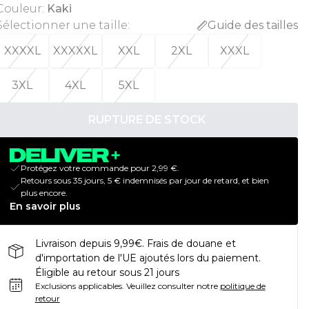
Couleur
:
Kaki
Sélectionner une taille
:
Guide des tailles
XXXXL
XXXXXL
XXL
2XL
XXXL
3XL
4XL
5XL
RUPTURE DE STOCK
Protégez votre commande pour 2,99 €.
Retours sous 35 jours, 5 € indemnisés par jour de retard, et bien
plus encore.
En savoir plus
Livraison depuis 9,99€. Frais de douane et
d'importation de l'UE ajoutés lors du paiement.
Éligible au retour sous 21 jours
Exclusions applicables.
Veuillez consulter notre
politique de
retour