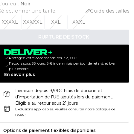
Couleur
:
Noir
Sélectionner une taille
:
Guide des tailles
XXXXL
XXXXXL
XXL
XXXL
RUPTURE DE STOCK
Protégez votre commande pour 2,99 €.
Retours sous 35 jours, 5 € indemnisés par jour de retard, et bien
plus encore.
En savoir plus
Livraison depuis 9,99€. Frais de douane et
d'importation de l'UE ajoutés lors du paiement.
Éligible au retour sous 21 jours
Exclusions applicables.
Veuillez consulter notre
politique de
retour
Options de paiement flexibles disponibles