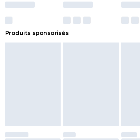
surmatelas et les oreillers, doivent être inutilisés
et dans leur emballage d'origine non ouvert. Ceci
n'affecte pas vos droits statutaires.
Cliquez
ici
pour consulter l'intégralité de notre
Produits sponsorisés
politique de retour.