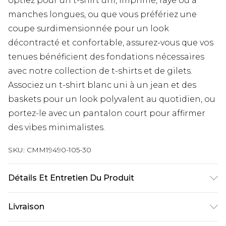
optiez pour un t-shirt uni, imprimé, rayé ou à
manches longues, ou que vous préfériez une
coupe surdimensionnée pour un look
décontracté et confortable, assurez-vous que vos
tenues bénéficient des fondations nécessaires
avec notre collection de t-shirts et de gilets.
Associez un t-shirt blanc uni à un jean et des
baskets pour un look polyvalent au quotidien, ou
portez-le avec un pantalon court pour affirmer
des vibes minimalistes.
SKU:
CMM19490-105-30
Détails Et Entretien Du Produit
100 % coton. Le mannequin mesure 6'1 et porte la
Livraison
taille UK M/32