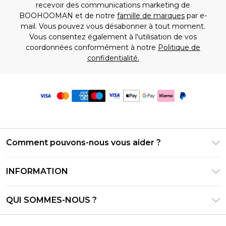
recevoir des communications marketing de
BOOHOOMAN et de notre
famille de marques
par e-
mail. Vous pouvez vous désabonner à tout moment.
Vous consentez également à l'utilisation de vos
coordonnées conformément à notre
Politique de
confidentialité.
Comment pouvons-nous vous aider ?
Foire Aux Questions
INFORMATION
Contactez-nous
Conditions générales – Mise à jour juin 2026
Suivre et retourner ma commande
QUI SOMMES-NOUS ?
Conditions d'utilisation
Options de livraison
Relations avec les investisseurs
Solde de la carte cadeau