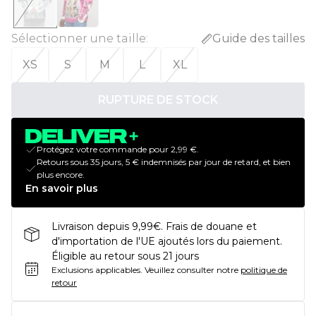
Sélectionner une taille
:
Guide des tailles
XS
S
M
L
XL
RUPTURE DE STOCK
Protégez votre commande pour 2,99 €.
Retours sous 35 jours, 5 € indemnisés par jour de retard, et bien
plus encore.
En savoir plus
Livraison depuis 9,99€. Frais de douane et
d'importation de l'UE ajoutés lors du paiement.
Éligible au retour sous 21 jours
Exclusions applicables.
Veuillez consulter notre
politique de
retour