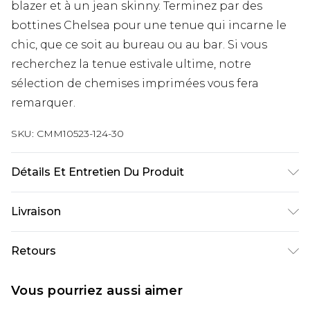
blazer et à un jean skinny. Terminez par des
bottines Chelsea pour une tenue qui incarne le
chic, que ce soit au bureau ou au bar. Si vous
recherchez la tenue estivale ultime, notre
sélection de chemises imprimées vous fera
remarquer.
SKU:
CMM10523-124-30
Détails Et Entretien Du Produit
70 % polyester, 30 % coton. Le mannequin
Livraison
mesure 1,85 m et porte la taille UK M/32.
Livraison standard France
€9.99
Retours
Jusqu’à 6 jours ouvrables
Un problème survient ? Vous disposez de 21 jours
Livraison expresse France
€18.99
Vous pourriez aussi aimer
à compter de la réception pour nous retourner
Jusqu’à 3 jours ouvrables