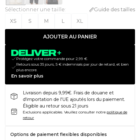
Sélectionner une taille
:
Guide des tailles
XS
S
M
L
XL
AJOUTER AU PANIER
Protégez votre commande pour 2,99 €.
Retours sous 35 jours, 5 € indemnisés par jour de retard, et bien
plus encore.
En savoir plus
Livraison depuis 9,99€. Frais de douane et
d'importation de l'UE ajoutés lors du paiement.
Éligible au retour sous 21 jours
Exclusions applicables.
Veuillez consulter notre
politique de
retour
Options de paiement flexibles disponibles