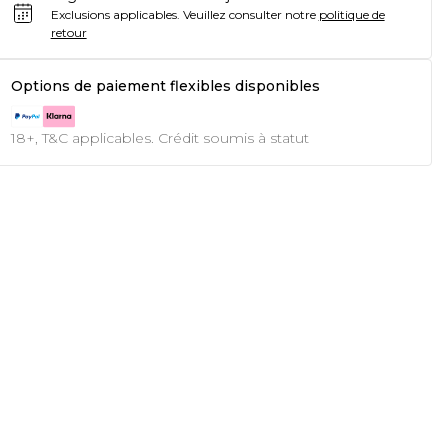
Exclusions applicables.
Veuillez consulter notre
politique de
retour
Options de paiement flexibles disponibles
18+, T&C applicables. Crédit soumis à statut