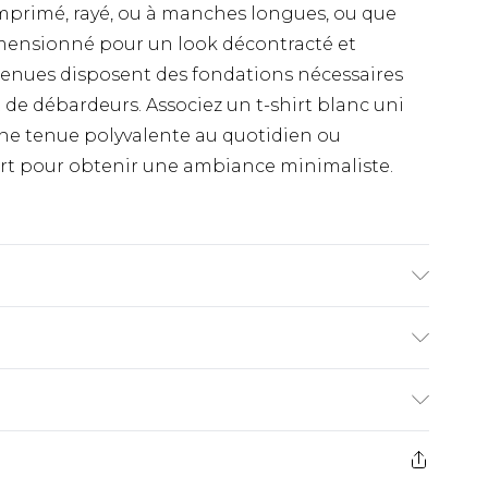
 imprimé, rayé, ou à manches longues, ou que
mensionné pour un look décontracté et
 tenues disposent des fondations nécessaires
 de débardeurs. Associez un t-shirt blanc uni
une tenue polyvalente au quotidien ou
rt pour obtenir une ambiance minimaliste.
lasthanne. Le modèle mesure 1,85 m et porte la
€9.99
ez de 21 jours à compter de la réception pour
€18.99