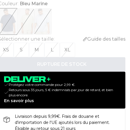
Couleur
:
Bleu Marine
Sélectionner une taille
:
Guide des tailles
XS
S
M
L
XL
RUPTURE DE STOCK
Protégez votre commande pour 2,99 €.
Retours sous 35 jours, 5 € indemnisés par jour de retard, et bien
plus encore.
En savoir plus
Livraison depuis 9,99€. Frais de douane et
d'importation de l'UE ajoutés lors du paiement.
Éligible au retour sous 21 jours