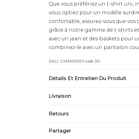
Que vous préfériez un t-shirt uni,
vous optiez pour un modèle surdi
confortable, assurez-vous que vos
grâce à notre gamme de t-shirts et
avec un jean et des baskets pour 
combinez-le avec un pantalon cou
SKU:
CMM09991-148-30
Détails Et Entretien Du Produit
71 % Polyester, 25 % Viscose, 4 % É
Livraison
taille UK M/32
Livraison standard France
Retours
Jusqu’à 6 jours ouvrables
Un problème survient ? Vous dispos
Partager
Livraison expresse France
nous retourner un article.
Jusqu’à 3 jours ouvrables