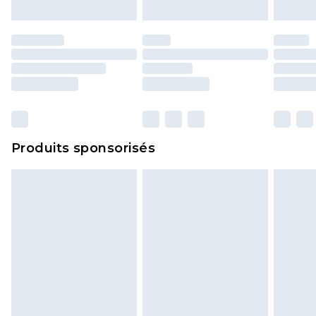
d'origine. Les chaussures doivent également être
essayées en intérieur. Les articles pour la maison,
y compris le linge de lit, les matelas, les
surmatelas et les oreillers, doivent être inutilisés
et dans leur emballage d'origine non ouvert. Ceci
n'affecte pas vos droits statutaires.
Cliquez
ici
pour consulter l'intégralité de notre
Produits sponsorisés
politique de retour.