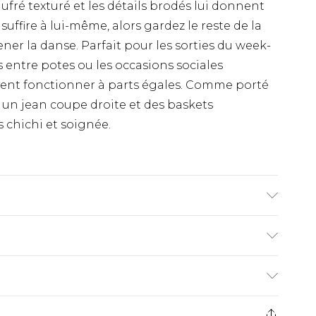
ufré texturé et les détails brodés lui donnent
uffire à lui-même, alors gardez le reste de la
ener la danse. Parfait pour les sorties du week-
s entre potes ou les occasions sociales
ivent fonctionner à parts égales. Comme porté
 un jean coupe droite et des baskets
 chichi et soignée.
1m85 et porte une taille UK M/32
€9.99
ez de 21 jours à compter de la réception pour
€18.99