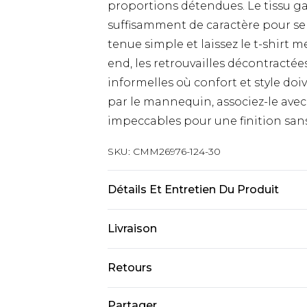
proportions détendues. Le tissu ga
suffisamment de caractère pour se s
tenue simple et laissez le t-shirt m
end, les retrouvailles décontractée
informelles où confort et style do
par le mannequin, associez-le avec
impeccables pour une finition sans
SKU:
CMM26976-124-30
Détails Et Entretien Du Produit
100% Coton. Le mannequin mesure 
Livraison
Livraison standard France
Retours
Jusqu’à 6 jours ouvrables
Un problème survient ? Vous dispos
Partager
Livraison expresse France