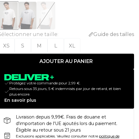
Sélectionner une taille
:
Guide des tailles
XS
S
M
L
XL
AJOUTER AU PANIER
Protégez votre commande pour 2,99 €.
Retours sous 35 jours, 5 € indemnisés par jour de retard, et bien
plus encore.
En savoir plus
Livraison depuis 9,99€. Frais de douane et
d'importation de l'UE ajoutés lors du paiement.
Éligible au retour sous 21 jours
Exclusions applicables.
Veuillez consulter notre
politique de