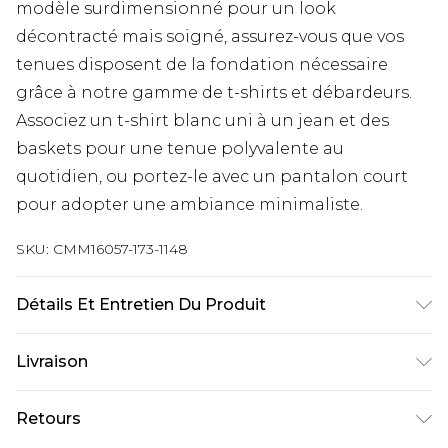
modèle surdimensionné pour un look
décontracté mais soigné, assurez-vous que vos
tenues disposent de la fondation nécessaire
grâce à notre gamme de t-shirts et débardeurs.
Associez un t-shirt blanc uni à un jean et des
baskets pour une tenue polyvalente au
quotidien, ou portez-le avec un pantalon court
pour adopter une ambiance minimaliste.
SKU:
CMM16057-173-1148
Détails Et Entretien Du Produit
100 % coton. Le modèle mesure 6'1 et porte la
Livraison
taille UK 3XL/42.
Livraison standard France
€9.99
Retours
Jusqu’à 6 jours ouvrables