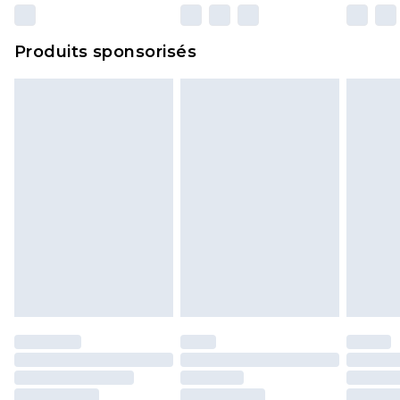
n'affecte pas vos droits statutaires.
Cliquez
ici
pour consulter l'intégralité de notre
Produits sponsorisés
politique de retour.