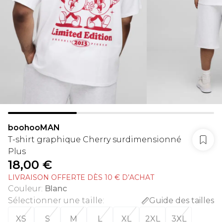
boohooMAN
T-shirt graphique Cherry surdimensionné
Plus
18,00 €
LIVRAISON OFFERTE DÈS 10 € D’ACHAT
Couleur
:
Blanc
Sélectionner une taille
:
Guide des tailles
XS
S
M
L
XL
2XL
3XL