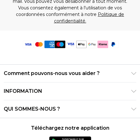
mail. Vous pouvez vous désabonner à tout moment.
Vous consentez également à l'utilisation de vos
coordonnées conformément à notre
Politique de
confidentialité.
Comment pouvons-nous vous aider ?
Foire Aux Questions
INFORMATION
Contactez-nous
Conditions générales – Mise à jour juin 2026
Suivre et retourner ma commande
QUI SOMMES-NOUS ?
Conditions d'utilisation
Options de livraison
Relations avec les investisseurs
Solde de la carte cadeau
Politique de retours – Mise à jour mai 2026
Téléchargez notre application
Déclaration sur l'esclavage moderne
Klarna
Guide des tailles