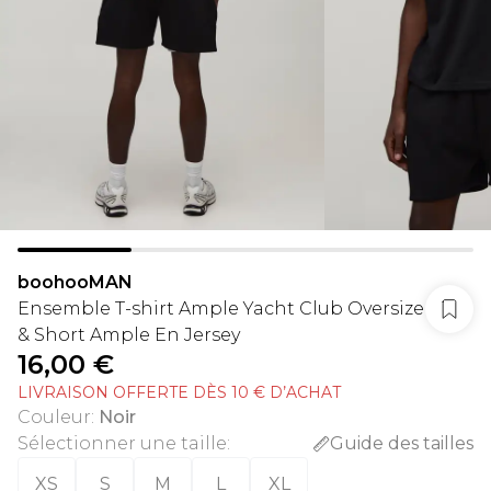
boohooMAN
Ensemble T-shirt Ample Yacht Club Oversize
& Short Ample En Jersey
16,00 €
LIVRAISON OFFERTE DÈS 10 € D’ACHAT
Couleur
:
Noir
Sélectionner une taille
:
Guide des tailles
XS
S
M
L
XL