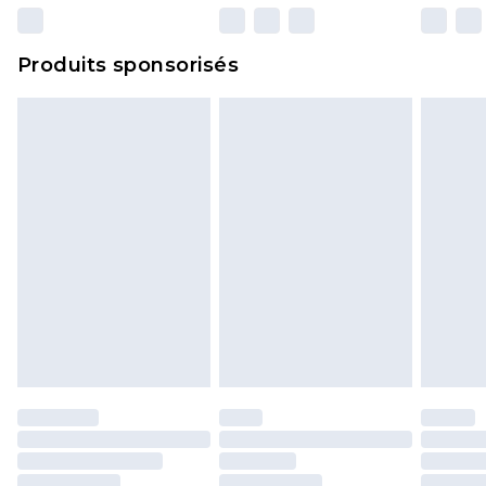
n'affecte pas vos droits statutaires.
Cliquez
ici
pour consulter l'intégralité de notre
Produits sponsorisés
politique de retour.