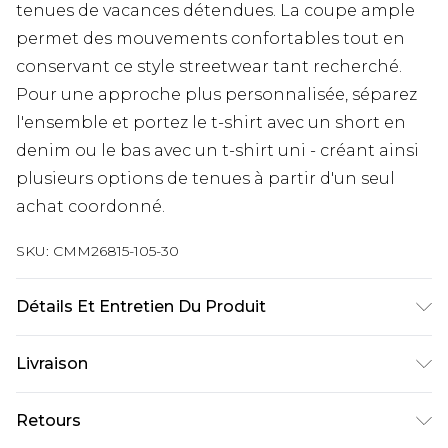
tenues de vacances détendues. La coupe ample
permet des mouvements confortables tout en
conservant ce style streetwear tant recherché.
Pour une approche plus personnalisée, séparez
l'ensemble et portez le t-shirt avec un short en
denim ou le bas avec un t-shirt uni - créant ainsi
plusieurs options de tenues à partir d'un seul
achat coordonné.
SKU:
CMM26815-105-30
Détails Et Entretien Du Produit
80% Coton, 20% Polyester. Le mannequin mesure
Livraison
1m85 et porte une taille UK M/32
Livraison standard France
€9.99
Retours
Jusqu’à 6 jours ouvrables