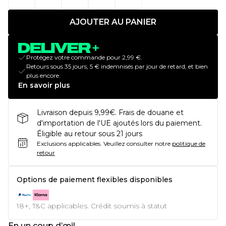
AJOUTER AU PANIER
Protégez votre commande pour 2,99 €.
Retours sous 35 jours, 5 € indemnisés par jour de retard, et bien
plus encore.
En savoir plus
Livraison depuis 9,99€. Frais de douane et
d'importation de l'UE ajoutés lors du paiement.
Éligible au retour sous 21 jours
Exclusions applicables.
Veuillez consulter notre
politique de
retour
Options de paiement flexibles disponibles
18+, T&C applicables. Crédit soumis à statut
En un coup d’œil