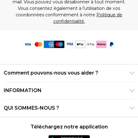
mail. Vous pouvez vous désabonner à tout moment.
Vous consentez également à l'utilisation de vos
coordonnées conformément à notre
Politique de
confidentialité.
Comment pouvons-nous vous aider ?
Foire Aux Questions
INFORMATION
Contactez-nous
Conditions générales – Mise à jour juin 2026
Suivre et retourner ma commande
QUI SOMMES-NOUS ?
Conditions d'utilisation
Options de livraison
Relations avec les investisseurs
Solde de la carte cadeau
Politique de retours – Mise à jour mai 2026
Téléchargez notre application
Déclaration sur l'esclavage moderne
Klarna
Guide des tailles