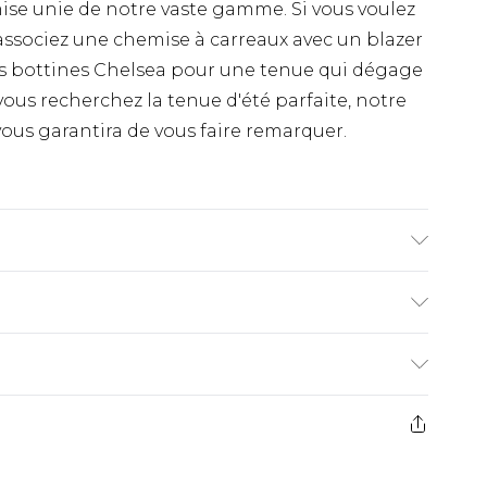
se unie de notre vaste gamme. Si vous voulez
, associez une chemise à carreaux avec un blazer
es bottines Chelsea pour une tenue qui dégage
vous recherchez la tenue d'été parfaite, notre
ous garantira de vous faire remarquer.
re 1m85 et porte une taille M/32 UK
€9.99
ez de 21 jours à compter de la réception pour
€18.99
s pas rembourser les masques tendance, les