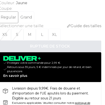
Couleur
:
Jaune
Coupe
:
Regular
Grand
Sélectionner une taille
:
Guide des tailles
XS
S
M
L
XL
RUPTURE DE STOCK
Protégez votre commande pour 2,99 €.
Retours sous 35 jours, 5 € indemnisés par jour de retard, et bien
plus encore.
En savoir plus
Livraison depuis 9,99€. Frais de douane et
d'importation de l'UE ajoutés lors du paiement.
Éligible au retour sous 21 jours
Exclusions applicables.
Veuillez consulter notre
politique de