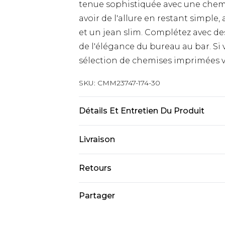
tenue sophistiquée avec une chemi
avoir de l'allure en restant simple
et un jean slim. Complétez avec d
de l'élégance du bureau au bar. Si 
sélection de chemises imprimées v
SKU:
CMM23747-174-30
Détails Et Entretien Du Produit
100% Polyester. Le mannequin mesu
Livraison
Livraison standard France
Retours
Jusqu’à 6 jours ouvrables
Un problème survient ? Vous dispos
Partager
Livraison expresse France
nous retourner un article.
Jusqu’à 3 jours ouvrables
Veuillez noter que nous ne pouvon